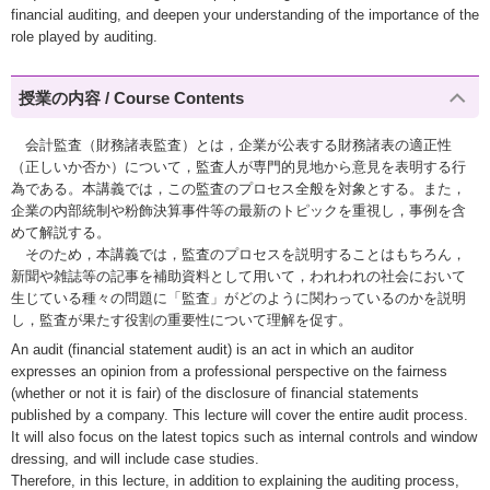
financial auditing, and deepen your understanding of the importance of the
role played by auditing.
授業の内容 / Course Contents
会計監査（財務諸表監査）とは，企業が公表する財務諸表の適正性
（正しいか否か）について，監査人が専門的見地から意見を表明する行
為である。本講義では，この監査のプロセス全般を対象とする。また，
企業の内部統制や粉飾決算事件等の最新のトピックを重視し，事例を含
めて解説する。
そのため，本講義では，監査のプロセスを説明することはもちろん，
新聞や雑誌等の記事を補助資料として用いて，われわれの社会において
生じている種々の問題に「監査」がどのように関わっているのかを説明
し，監査が果たす役割の重要性について理解を促す。
An audit (financial statement audit) is an act in which an auditor
expresses an opinion from a professional perspective on the fairness
(whether or not it is fair) of the disclosure of financial statements
published by a company. This lecture will cover the entire audit process.
It will also focus on the latest topics such as internal controls and window
dressing, and will include case studies.
Therefore, in this lecture, in addition to explaining the auditing process,