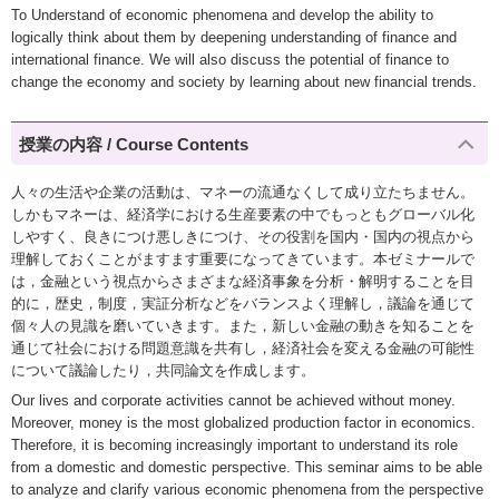
To Understand of economic phenomena and develop the ability to
logically think about them by deepening understanding of finance and
international finance. We will also discuss the potential of finance to
change the economy and society by learning about new financial trends.
授業の内容 / Course Contents
人々の生活や企業の活動は、マネーの流通なくして成り立たちません。
しかもマネーは、経済学における生産要素の中でもっともグローバル化
しやすく、良きにつけ悪しきにつけ、その役割を国内・国内の視点から
理解しておくことがますます重要になってきています。本ゼミナールで
は，金融という視点からさまざまな経済事象を分析・解明することを目
的に，歴史，制度，実証分析などをバランスよく理解し，議論を通じて
個々人の見識を磨いていきます。また，新しい金融の動きを知ることを
通じて社会における問題意識を共有し，経済社会を変える金融の可能性
について議論したり，共同論文を作成します。
Our lives and corporate activities cannot be achieved without money.
Moreover, money is the most globalized production factor in economics.
Therefore, it is becoming increasingly important to understand its role
from a domestic and domestic perspective. This seminar aims to be able
to analyze and clarify various economic phenomena from the perspective