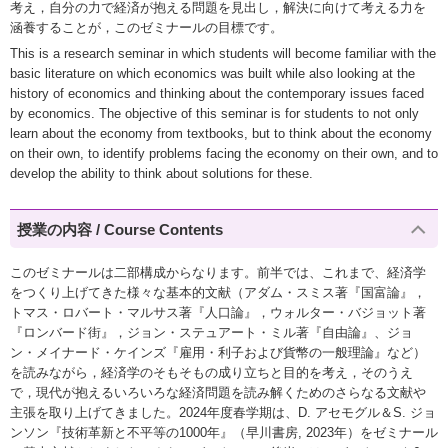
考え，自分の力で経済が抱える問題を見出し，解決に向けて考える力を
涵養することが，このゼミナールの目標です。
This is a research seminar in which students will become familiar with the
basic literature on which economics was built while also looking at the
history of economics and thinking about the contemporary issues faced
by economics. The objective of this seminar is for students to not only
learn about the economy from textbooks, but to think about the economy
on their own, to identify problems facing the economy on their own, and to
develop the ability to think about solutions for these.
授業の内容 / Course Contents
このゼミナールは二部構成からなります。前半では、これまで、経済学
をつくり上げてきた様々な基本的文献（アダム・スミス著『国富論』，
トマス・ロバート・マルサス著『人口論』，ウォルター・バジョット著
『ロンバード街』，ジョン・ステュアート・ミル著『自由論』、ジョ
ン・メイナード・ケインズ『雇用・利子および貨幣の一般理論』など）
を読みながら，経済学のそもそもの成り立ちと目的を考え，そのうえ
で，現代が抱えるいろいろな経済問題を読み解くためのさらなる文献や
主張を取り上げてきました。2024年度春学期は、D. アセモグル＆S. ジョ
ンソン『技術革新と不平等の1000年』（早川書房, 2023年）をゼミナール