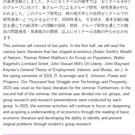
の基本文献としました。さらにゼミナールの後半では、ゼミナールを6つ
のグループに分けて、各グループによるグループ研究・研究発表が行な
われました。このグループ研究は、秋の他大学との合同ゼミナールでの
研究発表へとつながるものです。2026年度も、引き続き、基本文献の輪
読を通じての経済学への理解の深化・習得、グループ研究を通じての独
自の問題発見・発表能力の開発、以上にゼミナール活動の中心がおかれ
ます。
This seminar will consist of two parts. In the first half, we will read the
various basic literature that has shaped economics (Adam Smith's
Wealth
of Nations
, Thomas Robert Malthus's
An Essay on Population
, Walter
Bagehot's
Lombard Street
, John Steuart Mill's
On Liberty
, John Maynard
Keynes's
General Theory of Employment, Interest, and Money
, etc.). In
the spring semester of 2024, D. Acemoglu and S. Johnson,
Power and
Progress: Our Thousand-Year Struggle over Technology and Prosperity
,
2023 was used as the basic literature for the seminar. Furthermore, in the
second half of the seminar, the seminar was divided into six groups, and
group research and research presentations were conducted by each
group. In 2025, the seminar activities will continue to focus on deepening
and acquiring a understanding of economics through the reading of basic
economic literature and developing the ability to identify and present
original problems through student’s group research.