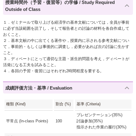
授業時間外（予習・復習等）の学修 / Study Required
Outside of Class
１．ゼミナールで取り上げる経済学の基本文献については，全員が事前
に必ず当該範囲を読了し，そして報告者との討論の材料を各自作成して
おくこと。
２．基本文献の中に出てくる著作や，授業内に示される参考文献につい
て，事前的・もしくは事後的に調査し，必要があれば次の討論に生かす
こと。
３．ディベートにとって適切な主題・派生的問題を考え，ディベートが
活発になる工夫を試みること。
４．各回の予習・復習にはそれぞれ2時間程度を要する。
成績評価方法・基準 / Evaluation
種類 (Kind)
割合 (%)
基準 (Criteria)
プレゼンテーション(35%)
平常点 (In-class Points)
100
討論参加(35%)
指示された作業の履行(30%)