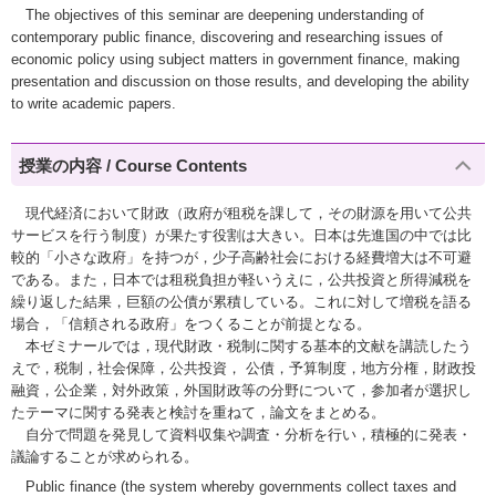
The objectives of this seminar are deepening understanding of
contemporary public finance, discovering and researching issues of
economic policy using subject matters in government finance, making
presentation and discussion on those results, and developing the ability
to write academic papers.
授業の内容 / Course Contents
現代経済において財政（政府が租税を課して，その財源を用いて公共
サービスを行う制度）が果たす役割は大きい。日本は先進国の中では比
較的「小さな政府」を持つが，少子高齢社会における経費増大は不可避
である。また，日本では租税負担が軽いうえに，公共投資と所得減税を
繰り返した結果，巨額の公債が累積している。これに対して増税を語る
場合，「信頼される政府」をつくることが前提となる。
本ゼミナールでは，現代財政・税制に関する基本的文献を講読したう
えで，税制，社会保障，公共投資， 公債，予算制度，地方分権，財政投
融資，公企業，対外政策，外国財政等の分野について，参加者が選択し
たテーマに関する発表と検討を重ねて，論文をまとめる。
自分で問題を発見して資料収集や調査・分析を行い，積極的に発表・
議論することが求められる。
Public finance (the system whereby governments collect taxes and