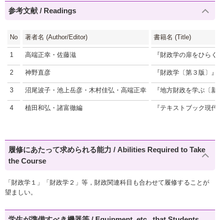
参考文献 / Readings
No
著者名 (Author/Editor)
書籍名 (Title)
1
高端正幸・佐藤滋
『財政学の扉をひらく
2
神野直彦
『財政学〔第３版〕』
3
沼尾波子・池上岳彦・木村佳弘・高端正幸
『地方財政を学ぶ〔新
4
植田和弘・諸富徹編
『テキストブック現代
履修にあたって求められる能力 / Abilities Required to Take
the Course
「財政学１」「財政学２」等，財政関連科目も合わせて履修することが
望ましい。
学生が準備すべき機器等 / Equipment, etc., that Students