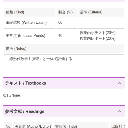
種類 (Kind)
割合 (%)
基準 (Criteria)
筆記試験 (Written Exam)
60
授業内小テスト(20%)
平常点 (In-class Points)
40
授業内レポート(20%)
備考 (Notes)
「線形代数学 I 演習」と一体で評価する．
テキスト / Textbooks
なし/None
参考文献 / Readings
No
著者名 (Author/Editor)
書籍名 (Title)
出版社 (Pub