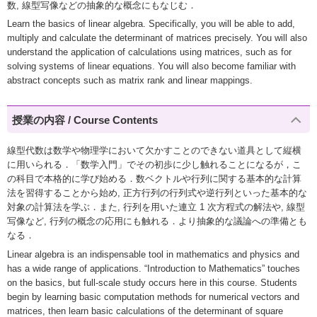
数, 線型写像などの抽象的な概念にもなじむ．
Learn the basics of linear algebra. Specifically, you will be able to add,
multiply and calculate the determinant of matrices precisely. You will also
understand the application of calculations using matrices, such as for
solving systems of linear equations. You will also become familiar with
abstract concepts such as matrix rank and linear mappings.
授業の内容 / Course Contents
線型代数は数学や物理学において欠かすことのできない道具として縦横
に用いられる．「数学入門」でその初歩に少し触れることになるが，こ
の科目で本格的に学び始める．数ベクトルや行列に関する基本的な計算
法を習得することから始め, 正方行列の行列式や逆行列といった基本的な
対象の計算法を学ぶ．また, 行列を用いた連立 1 次方程式の解法や, 線型
写像など, 行列の概念の応用にも触れる．より抽象的な議論への準備とも
なる．
Linear algebra is an indispensable tool in mathematics and physics and
has a wide range of applications. “Introduction to Mathematics” touches
on the basics, but full-scale study occurs here in this course. Students
begin by learning basic computation methods for numerical vectors and
matrices, then learn basic calculations of the determinant of square