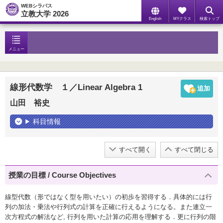
WEBシラバス
立教大学 2026
English
MYクラス
検索トップ
メニュー
線形代数学 １／Linear Algebra 1
山田 裕史
科目情報
すべて開く
すべて閉じる
授業の目標 / Course Objectives
線型代数（形ではなく型を用いたい）の初歩を習得する．具体的には行
列の加法・乗法や行列式の計算を正確に行えるようになる。また連立一
次方程式の解法など, 行列を用いた計算の応用を理解する．更に行列の階