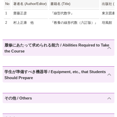
No
著者名 (Author/Editor)
書籍名 (Title)
出版社 (Pub
1
齋藤正彦
『線型代数学』
東京図書
2
村上正康 他
『教養の線形代数（六訂版）』
培風館
履修にあたって求められる能力 / Abilities Required to Take
the Course
学生が準備すべき機器等 / Equipment, etc., that Students
Should Prepare
その他 / Others