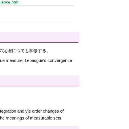
cience.html
の定理につても学修する。
esgue measure, Lebesgue's convergence
tegration and yje order changes of
the meanings of measurable sets.