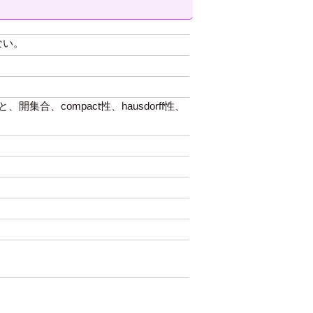
ない。
、compact性、hausdorff性、