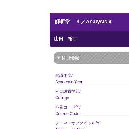
解析学 ４／Analysis 4
山田 裕二
科目情報
開講年度/
Academic Year
科目設置学部/
College
科目コード等/
Course Code
テーマ・サブタイトル等/