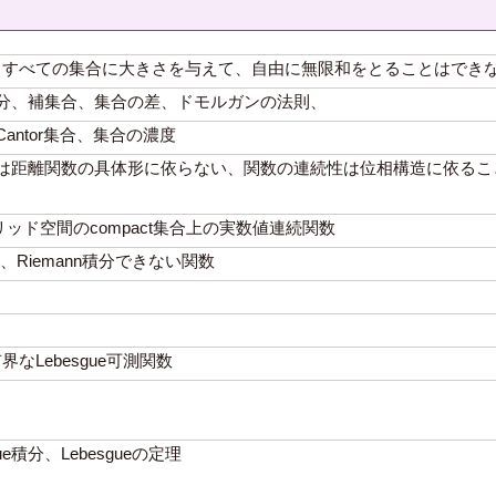
。すべての集合に大きさを与えて、自由に無限和をとることはでき
分、補集合、集合の差、ドモルガンの法則、
antor集合、集合の濃度
離関数の具体形に依らない、関数の連続性は位相構造に依ること、開集合
ッド空間のcompact集合上の実数値連続関数
能性、Riemann積分できない関数
Lebesgue可測関数
ue積分、Lebesgueの定理