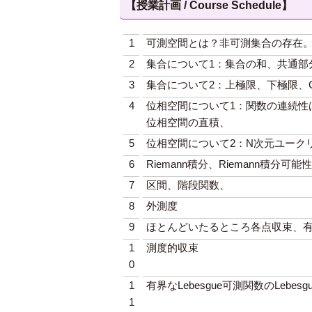
【授業計画 / Course Schedule】
1
可測空間とは？非可測集合の存在
2
集合について1：集合の和、共通部
3
集合について2：上極限、下極限、C
4
位相空間について1：関数の連続性は距
位相空間の直積、
5
位相空間について2：N次元ユークリ
6
Riemann積分、Riemann積分可
7
区間、階段関数、
8
外測度
9
ほとんどいたるところ各点収束、有界な
1
測度的収束
0
1
有界なLebesgue可測関数のLebesg
1