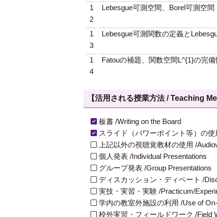
1
Lebesgue可測空間、Borel可測空間
2
1
Lebesgue可測関数の定義とLebesg
3
1
Fatouの補題、関数空間L^{1}の完備
4
【活用される授業方法 / Teaching Met
板書 /Writing on the Board
スライド（パワーポイント等）の使用 /Slides
上記以外の視聴覚教材の使用 /Audiovisual Ma
個人発表 /Individual Presentations
グループ発表 /Group Presentations
ディスカッション・ディベート /Discuss
実技・実習・実験 /Practicum/Experiment
学内の教室外施設の利用 /Use of On-Campus
校外実習・フィールドワーク /Field W