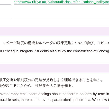
https://www.rikkyo.ac.jp/about/disclosure/educational_policy/s
。ルベーグ測度の構成やルベーグの収束定理について学び、フビニ
d Lebesgue integrals. Students also study the construction of Leb
順序交換や項別積分の定理が見通しよく理解できることを学ぶ。
象が起こることから、可測集合の意味を知る。
ave a tranparent understandings about the therem on term-by-term in
surable sets, there occur several paradoxical phenomena. We know 