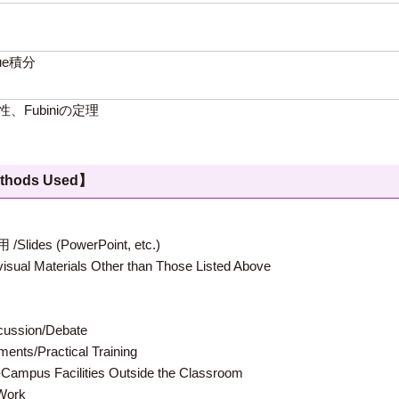
ue積分
性、Fubiniの定理
hods Used】
 (PowerPoint, etc.)
terials Other than Those Listed Above
ion/Debate
s/Practical Training
 Facilities Outside the Classroom
ork