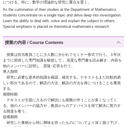
につける。特に，数学の理論的な研究に重点を置く。
As the culmination of their studies at the Department of Mathematics,
students concentrate on a single topic and delve deep into investigation.
Learn the ability to deal with, solve and explain the subject to others.
Special emphasis is placed on theoretical mathematics research.
授業の内容 / Course Contents
授業は担当教員ごとに少人数に分かれてセミナー形式で行う。３年次
までに習得した専門知識を駆使して， 高度な専門書を読み解き，内容を
他のメンバーに説明し，質疑･応答を行う。
導入期間
研究に必要な基本的知識を確認，補充する。テキストもまだ比較的易
しい部分であるので，解読の方法，解説の方法を身につけることを重視
する。
展開時期
テキストが主題に入るので解説にも困難が伴うことが多くなってく
る。他のメンバーの協力や，教員からのアドバイスを得て解決に努力す
る態度を養う。
収穫期間
研究した事柄から特に興味を持ったものについてより深く掘り下げ，