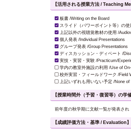
【活用される授業方法 / Teaching Met
板書 /Writing on the Board
スライド（パワーポイント等）の使用 /Slides
上記以外の視聴覚教材の使用 /Audiovisual Ma
個人発表 /Individual Presentations
グループ発表 /Group Presentations
ディスカッション・ディベート /Discuss
実技・実習・実験 /Practicum/Experiment
学内の教室外施設の利用 /Use of On-Campus
校外実習・フィールドワーク /Field W
上記いずれも用いない予定 /None of th
【授業時間外（予習・復習等）の学修 / Study
前年度の秋学期に文献一覧が発表され
【成績評価方法・基準 / Evaluation