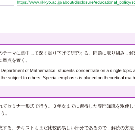
https://www.rikkyo.ac.jp/about/disclosure/educational_policy/s
のテーマに集中して深く掘り下げて研究する。問題に取り組み，解
に重点を置く。
he Department of Mathematics, students concentrate on a single topic a
in the subject to others. Special emphasis is placed on theoretical ma
てセミナー形式で行う。３年次までに習得した専門知識を駆使して
行う。
する。テキストもまだ比較的易しい部分であるので，解読の方法