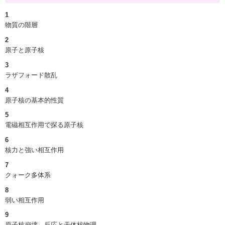
1
物質の階層
2
原子と原子核
3
ラザフォード散乱
4
原子核の基本的性質
5
電磁相互作用で探る原子核
6
核力と強い相互作用
7
クォーク多体系
8
弱い相互作用
9
原子核崩壊、反応と天体核物理