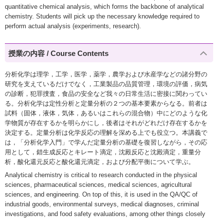
quantitative chemical analysis, which forms the backbone of analytical
chemistry. Students will pick up the necessary knowledge required to
perform actual analysis (experiments, research).
授業の内容 / Course Contents
分析化学は理学，工学，医学，薬学，農学および水産学などの諸分野の
研究を支えているだけでなく，工業製品の品質管理，環境の評価，病気
の診断，犯罪捜査，食品の安全など我々の日常生活に密接に関わってい
る。分析化学は定性分析と定量分析の２つの基本要素からなる。前者は
試料（固体，液体，気体，あるいはこれらの混合物）中にどのような化
学物質が存在するかを明らかにし，後者はそれがどれだけ存在するかを
決定する。定量分析は化学反応の理解を深める上でも役立つ。本講義で
は，「分析化学入門」で学んだ定量分析の基礎を復習しながら，その応
用として，錯生成反応とキレート滴定，沈殿反応と沈殿滴定，重量分
析，酸化還元反応と酸化還元滴定，および分配平衡について学ぶ。
Analytical chemistry is critical to research conducted in the physical
sciences, pharmaceutical sciences, medical sciences, agricultural
sciences, and engineering. On top of this, it is used in the QA/QC of
industrial goods, environmental surveys, medical diagnoses, criminal
investigations, and food safety evaluations, among other things closely