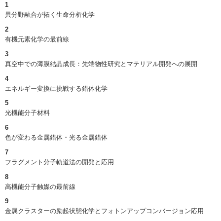
1
異分野融合が拓く生命分析化学
2
有機元素化学の最前線
3
真空中での薄膜結晶成長：先端物性研究とマテリアル開発への展開
4
エネルギー変換に挑戦する錯体化学
5
光機能分子材料
6
色が変わる金属錯体・光る金属錯体
7
フラグメント分子軌道法の開発と応用
8
高機能分子触媒の最前線
9
金属クラスターの励起状態化学とフォトンアップコンバージョン応用