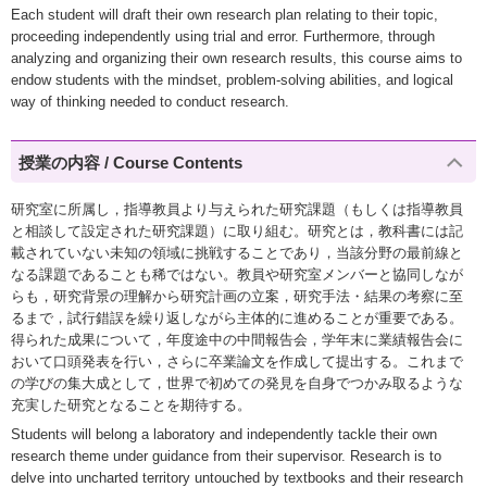
Each student will draft their own research plan relating to their topic,
proceeding independently using trial and error. Furthermore, through
analyzing and organizing their own research results, this course aims to
endow students with the mindset, problem-solving abilities, and logical
way of thinking needed to conduct research.
授業の内容 / Course Contents
研究室に所属し，指導教員より与えられた研究課題（もしくは指導教員
と相談して設定された研究課題）に取り組む。研究とは，教科書には記
載されていない未知の領域に挑戦することであり，当該分野の最前線と
なる課題であることも稀ではない。教員や研究室メンバーと協同しなが
らも，研究背景の理解から研究計画の立案，研究手法・結果の考察に至
るまで，試行錯誤を繰り返しながら主体的に進めることが重要である。
得られた成果について，年度途中の中間報告会，学年末に業績報告会に
おいて口頭発表を行い，さらに卒業論文を作成して提出する。これまで
の学びの集大成として，世界で初めての発見を自身でつかみ取るような
充実した研究となることを期待する。
Students will belong a laboratory and independently tackle their own
research theme under guidance from their supervisor. Research is to
delve into uncharted territory untouched by textbooks and their research