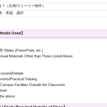
は？（企画/ストーリー制作）
表・実践、講評
hods Used】
 (PowerPoint, etc.)
terials Other than Those Listed Above
ion/Debate
s/Practical Training
 Facilities Outside the Classroom
ork
e above