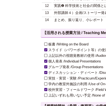
12
実践❷ 科学技術と社会の関係と
13
外部講師４）企画/ストーリー発
14
まとめ、振り返り、小レポート
【活用される授業方法 / Teaching Met
板書 /Writing on the Board
スライド（パワーポイント等）の使用 /Slides
上記以外の視聴覚教材の使用 /Audiovisual Ma
個人発表 /Individual Presentations
グループ発表 /Group Presentations
ディスカッション・ディベート /Discuss
実技・実習・実験 /Practicum/Experiment
学内の教室外施設の利用 /Use of On-Campus
校外実習・フィールドワーク /Field W
上記いずれも用いない予定 /None of th