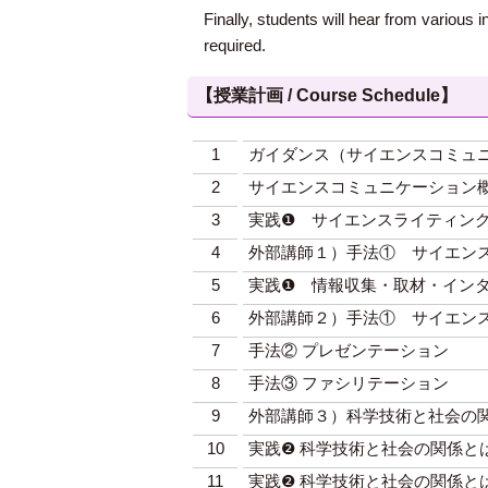
Finally, students will hear from various
required.
【授業計画 / Course Schedule】
1
ガイダンス（サイエンスコミュ
2
サイエンスコミュニケーション
3
実践❶ サイエンスライティン
4
外部講師１）手法① サイエン
5
実践❶ 情報収集・取材・イン
6
外部講師２）手法① サイエン
7
手法② プレゼンテーション
8
手法③ ファシリテーション
9
外部講師３）科学技術と社会の
10
実践❷ 科学技術と社会の関係と
11
実践❷ 科学技術と社会の関係と