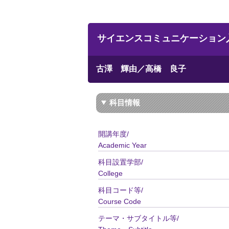
サイエンスコミュニケーション入門／Intr
古澤 輝由／高橋 良子
科目情報
開講年度/
Academic Year
科目設置学部/
College
科目コード等/
Course Code
テーマ・サブタイトル等/