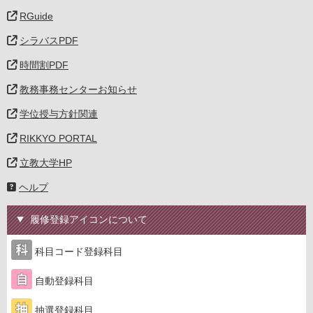
RGuide
シラバスPDF
時間割PDF
教務事務センターお知らせ
学位授与方針関連
RIKKYO PORTAL
立教大学HP
ヘルプ
履修登録アイコンについて
科目コード登録科目
自動登録科目
抽選登録科目