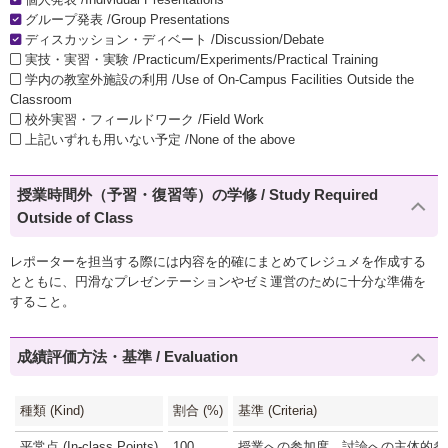
グループ発表 /Group Presentations
ディスカッション・ディベート /Discussion/Debate
実技・実習・実験 /Practicum/Experiments/Practical Training
学内の教室外施設の利用 /Use of On-Campus Facilities Outside the
Classroom
校外実習・フィールドワーク /Field Work
上記いずれも用いない予定 /None of the above
授業時間外（予習・復習等）の学修 / Study Required
Outside of Class
レポーターを担当する際には内容を的確にまとめてレジュメを作成する
とともに、円滑なプレゼンテーションやゼミ運営のために十分な準備を
すること。
成績評価方法・基準 / Evaluation
種類 (Kind)
割合 (%)
基準 (Criteria)
平常点 (In-class Points)
100
授業への参加度、討論への主体的参加