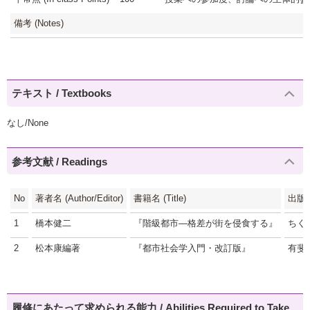
備考 (Notes)
テキスト / Textbooks
なし/None
参考文献 / Readings
No
著者名 (Author/Editor)
書籍名 (Title)
出版社 
1
橋本健二
『階級都市―格差が街を侵食する』
ちく
2
松本康編著
『都市社会学入門・改訂版』
有斐
履修にあたって求められる能力 / Abilities Required to Take