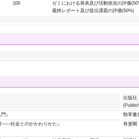
100
ゼミにおける発表及び活動状況の評価(50
最終レポート及び提出課題の評価(50%)
出版社
(Publis
入門』
勁草書
門——社会とのかかわりかた』
有斐閣