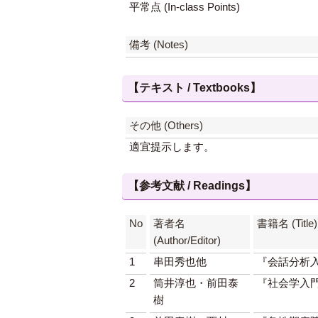
平常点 (In-class Points)
備考 (Notes)
【テキスト / Textbooks】
その他 (Others)
適宜提示します。
【参考文献 / Readings】
No
著者名
書籍名 (Title)
(Author/Editor)
1
串田秀也他
『会話分析
2
筒井淳也・前田泰
『社会学入
樹