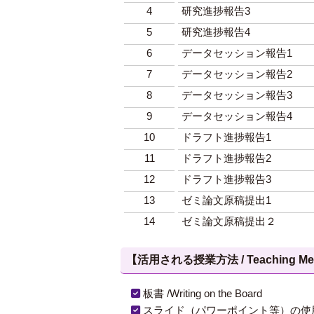
4
研究進捗報告3
5
研究進捗報告4
6
データセッション報告1
7
データセッション報告2
8
データセッション報告3
9
データセッション報告4
10
ドラフト進捗報告1
11
ドラフト進捗報告2
12
ドラフト進捗報告3
13
ゼミ論文原稿提出1
14
ゼミ論文原稿提出２
【活用される授業方法 / Teaching Met
板書 /Writing on the Board
スライド（パワーポイント等）の使用 /Slides