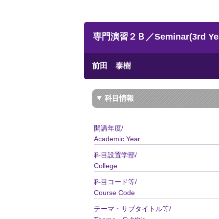
専門演習２Ｂ／Seminar(3rd Yea
前田 泰樹
科目情報
開講年度/
Academic Year
科目設置学部/
College
科目コード等/
Course Code
テーマ・サブタイトル等/