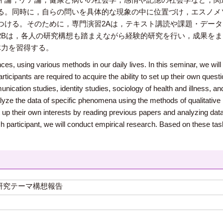
る。同時に，自らの問いを具体的な現象の中に位置づけ，エスノメ
つける。そのために，専門演習2Aは，テキスト講読や課題・デー
2Bは，各人の研究構想も踏まえながら経験的研究を行い，成果を
体力を習得する。
es, using various methods in our daily lives. In this seminar, we wi
rticipants are required to acquire the ability to set up their own ques
nication studies, identity studies, sociology of health and illness, a
analyze the data of specific phenomena using the methods of qualitati
t up their own interests by reading previous papers and analyzing data 
h participant, we will conduct empirical research. Based on these tasks,
研究テーマ構想報告