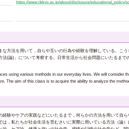
https://www.rikkyo.ac.jp/about/disclosure/educational_policy/s
まな方法を用いて，自らや互いの行為や経験を理解している。こう
方法(論)」について考察する。日常生活から社会問題にいたるまで
。
ces using various methods in our everyday lives. We will consider 
. The aim of this class is to acquire the ability to analyze the method
の経験やケアの実践などにいたるまで，何らかの方法を用いて自ら
では，私たちが社会生活を営むさいに実際に用いている方法（論）
ィ論，ケア論，健康と病いの社会学，感情や記憶の社会学など，関