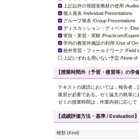
上記以外の視聴覚教材の使用 /Audiovisual Ma
個人発表 /Individual Presentations
グループ発表 /Group Presentations
ディスカッション・ディベート /Discuss
実技・実習・実験 /Practicum/Experiment
学内の教室外施設の利用 /Use of On-Campus
校外実習・フィールドワーク /Field W
上記いずれも用いない予定 /None of th
【授業時間外（予習・復習等）の学修 / Study
テキストの講読においては，報告者，
復習が必要である。ゼミ論文の執筆に
ゼミの授業時間は，作業内容に応じて
【成績評価方法・基準 / Evaluation
種類 (Kind)