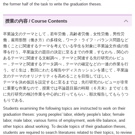
the former half of the task to write the graduation theses.
授業の内容 / Course Contents
卒業論文のテーマとして，若年労働，高齢者労働，女性労働，男性労
働，雇用形態（働き方）の多様化，ワーク・ライフ・バランス問題など
働くことに関連するテーマを考えている学生を対象に卒業論文作成の指
導を行う。卒業論文の題目の決定に至るまでの作業，すなわち，関心の
あるテーマに関連する文献調べ，テーマと関連する先行研究のレビュ
ー，テーマと関連するデータ調べ，テーマの確定などの一連の作業を行
う。ゼミ生は，数回にわたる報告やディスカッションを通じて，卒業論
文のテーマのオリジナリティを高めることを目指してほしい。
テーマを決め仮説を設定するに至るまでは，先行研究のレビューが非常
に重要な作業なので，授業では卒論題目届の時期（６月末）までゼミ生
に先行研究の検討作業を中心的に行ってもらい，順次報告してもらうつ
もりである。
Students examining the following topics are instructed to work on their
graduation theses: young peoples' labor, elderly people's labor, female
labor, male labor, various forms of employment, work-life balance, and
other topics about working. To decide topics of their graduation theses,
students are required to search literatures related to their topics, to review