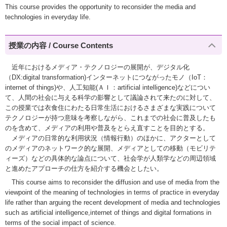
This course provides the opportunity to reconsider the media and
technologies in everyday life.
授業の内容 / Course Contents
近年におけるメディア・テクノロジーの展開が、デジタル化
（DX:digital transformation)インターネットにつながったモノ（IoT：
internet of things)や、人工知能(ＡＩ：artificial intelligence)などについ
て、人間の社会に与える科学の影響として議論されて来たのに対して、
この授業では衣食住にわたる日常生活におけるさまざまな実践について
テクノロジーが持つ意味を考察しながら、これまでの社会に普及したも
のを含めて、メディアの利用や普及をとらえ直すことを目的とする。
メディアの日常的な利用状況（情報行動）のほかに、アクターとして
のメディアのネットワーク的な展開、メディアとしての移動（モビリテ
ィーズ）などの具体的な論点について、社会学が人類学などの周辺領域
と進めたアプローチの仕方を紹介する機会としたい。
This course aims to reconsider the diffusion and use of media from the
viewpoint of the meaning of technologies in terms of practice in everyday
life rather than arguing the recent development of media and technologies
such as artificial intelligence,internet of things and digital formations in
terms of the social impact of science.