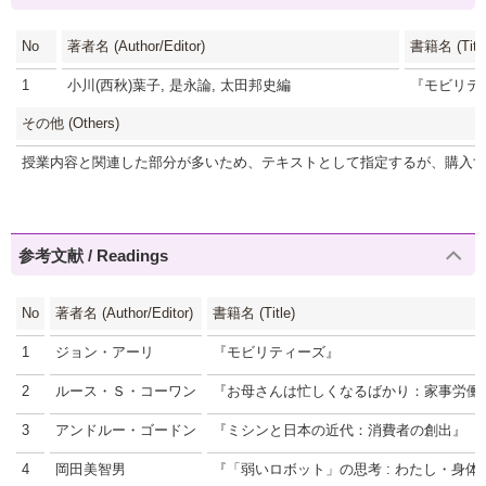
No
著者名 (Author/Editor)
書籍名 (Title
1
小川(西秋)葉子, 是永論, 太田邦史編
『モビリテ
その他 (Others)
授業内容と関連した部分が多いため、テキストとして指定するが、購入
参考文献 / Readings
No
著者名 (Author/Editor)
書籍名 (Title)
1
ジョン・アーリ
『モビリティーズ』
2
ルース・Ｓ・コーワン
『お母さんは忙しくなるばかり：家事労働
3
アンドルー・ゴードン
『ミシンと日本の近代：消費者の創出』
4
岡田美智男
『「弱いロボット」の思考 : わたし・身