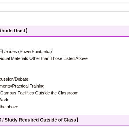
hods Used】
 (PowerPoint, etc.)
terials Other than Those Listed Above
ion/Debate
s/Practical Training
 Facilities Outside the Classroom
ork
e above
 Required Outside of Class】