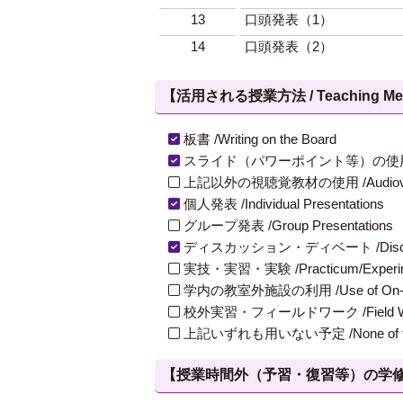
13
口頭発表（1）
14
口頭発表（2）
【活用される授業方法 / Teaching Met
板書 /Writing on the Board
スライド（パワーポイント等）の使用 /Slides
上記以外の視聴覚教材の使用 /Audiovisual Ma
個人発表 /Individual Presentations
グループ発表 /Group Presentations
ディスカッション・ディベート /Discuss
実技・実習・実験 /Practicum/Experiment
学内の教室外施設の利用 /Use of On-Campus
校外実習・フィールドワーク /Field W
上記いずれも用いない予定 /None of th
【授業時間外（予習・復習等）の学修 / Study