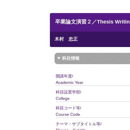
卒業論文演習２／Thesis Writing
木村 忠正
科目情報
開講年度/
Academic Year
科目設置学部/
College
科目コード等/
Course Code
テーマ・サブタイトル等/