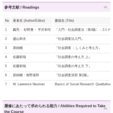
参考文献 / Readings
No
著者名 (Author/Editor)
書籍名 (Title)
1
轟亮・ 杉野勇・ 平沢和司
『入門・社会調査法〔第4版〕：2ステ
2
盛山和夫
『社会調査法入門』
3
原純輔
『社会調査 ：しくみと考え方』
4
佐藤郁哉
『社会調査の考え方 上』
5
佐藤郁哉
『社会調査の考え方 下』
6
原純輔・海野道郎
『社会調査演習 第2版』
7
W. Lawrence Neuman
Basics of Social Research: Qualitative 
履修にあたって求められる能力 / Abilities Required to Take
the Course