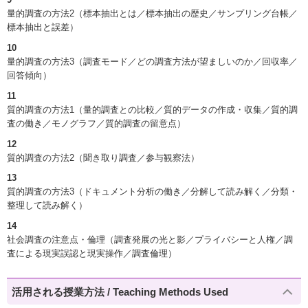
量的調査の方法2（標本抽出とは／標本抽出の歴史／サンプリング台帳／
標本抽出と誤差）
10
量的調査の方法3（調査モード／どの調査方法が望ましいのか／回収率／
回答傾向）
11
質的調査の方法1（量的調査との比較／質的データの作成・収集／質的調
査の働き／モノグラフ／質的調査の留意点）
12
質的調査の方法2（聞き取り調査／参与観察法）
13
質的調査の方法3（ドキュメント分析の働き／分解して読み解く／分類・
整理して読み解く）
14
社会調査の注意点・倫理（調査発展の光と影／プライバシーと人権／調
査による現実誤認と現実操作／調査倫理）
活用される授業方法 / Teaching Methods Used