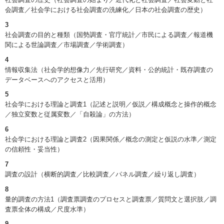
会調査／社会学における社会調査の洗練化／日本の社会調査の歴史）
3
社会調査の目的と種類（国勢調査・官庁統計／市民による調査／報道機
関による世論調査／市場調査／学術調査）
4
情報収集法（社会学的想像力／先行研究／資料・公的統計・既存調査の
データベースへのアクセスと活用）
5
社会学における理論と調査1（記述と説明／仮説／構成概念と操作的概念
／独立変数と従属変数／「自殺論」の方法）
6
社会学における理論と調査2（因果関係／概念の測定と仮説の水準／測定
の信頼性・妥当性）
7
調査の設計（横断的調査／比較調査／パネル調査／繰り返し調査）
8
量的調査の方法1（調査票調査のプロセスと調査票／質問文と選択肢／調
査票全体の構成／尺度水準）
9