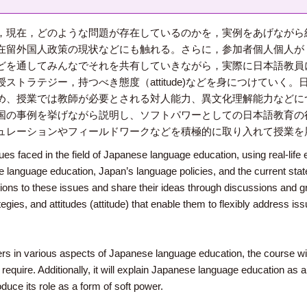
，現在，どのような問題が存在しているのかを，実例をあげながら
在留外国人政策の現状などにも触れる。さらに，参加者個人個人が
どを通してみんなでそれを共有していきながら，実際に日本語教員
ストラテジー，持つべき態度（attitude)などを身につけていく
め、授業では教師が必要とされる対人能力、異文化理解能力などに
国の事例を挙げながら説明し、ソフトパワーとしての日本語教育の
ュレーションやフィールドワークなどを積極的に取り入れて授業を
ues faced in the field of Japanese language education, using real-life e
 language education, Japan’s language policies, and the current state
olutions to these issues and share their ideas through discussions and
tegies, and attitudes (attitude) that enable them to flexibly address
ers in various aspects of Japanese language education, the course wil
 require. Additionally, it will explain Japanese language education as a
duce its role as a form of soft power.