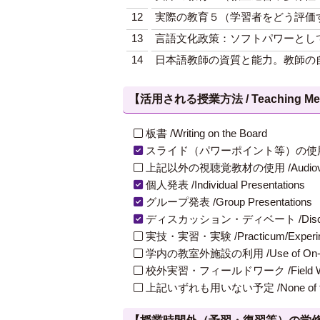
12
実際の教育５（学習者をどう評価
13
言語文化政策：ソフトパワーとし
14
日本語教師の資質と能力。教師の
【活用される授業方法 / Teaching Met
板書 /Writing on the Board
スライド（パワーポイント等）の使用 /Slides
上記以外の視聴覚教材の使用 /Audiovisual Ma
個人発表 /Individual Presentations
グループ発表 /Group Presentations
ディスカッション・ディベート /Discuss
実技・実習・実験 /Practicum/Experiment
学内の教室外施設の利用 /Use of On-Campus
校外実習・フィールドワーク /Field W
上記いずれも用いない予定 /None of th