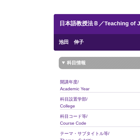
日本語教授法Ｂ／Teaching of Japa
池田 伸子
科目情報
開講年度/
Academic Year
科目設置学部/
College
科目コード等/
Course Code
テーマ・サブタイトル等/