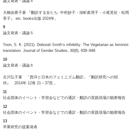
論文発表・議論４
大橋由香子著 『翻訳する女たち: 中村妙子・深町眞理子・小尾芙佐・松岡
享子』 etc. books出版 2024年。
9
論文発表・議論５
Yoon, S. K. (2021). Deborah Smith’s infidelity: The Vegetarian as feminist
translation. Journal of Gender Studies, 30(8), 938–948.
10
論文発表・議論６
古川弘子著 「西洋と日本のフェミニズム翻訳」『翻訳研究への招
待』 2014年 12巻 21～37頁 。
11
社会団体のイベント・学習会などでの通訳・翻訳の実践現場の観察報告
12
社会団体のイベント・学習会などでの通訳・翻訳の実践現場の観察報告
13
卒業研究の提案発表