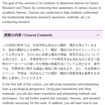
The goal of this seminar is for students to determine themes for Senior
Research and Thesis by connecting their awareness of various issues to
academic themes. Classes are conducted to help students understand
the fundamental elements (research questions, methods, etc.) in
conducting research.
授業の内容 / Course Contents
この演習の前半では、社会学的な視点から翻訳・通訳を考えていきま
す。過去の翻訳などを材料にして、翻訳・通訳の仕方やテクニックにつ
いても学びます。そのために必要な概念や理論、研究方法などについて
も学びます。また、卒業研究のテーマや研究方法を決めるのに役立つ資
料やデータベースの使い方や情報の検索方法についても学びます。後半
では、卒業研究に関する議論と報告に取り組みます。また、社会団体の
イベント・学習会・合評会などでの通訳・翻訳の実践現場を観察する活
動にも参加していただきます。
In the first half of this course, you will study translation and interpreting
from a sociological perspective. Using past translations and other
materials, you will also learn translation and interpreting methods and
techniques. You will further explore the concepts, theories, and research
methods necessary for this work. In addition, you will learn how to use