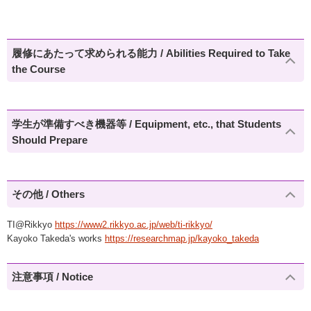
履修にあたって求められる能力 / Abilities Required to Take
the Course
学生が準備すべき機器等 / Equipment, etc., that Students
Should Prepare
その他 / Others
TI@Rikkyo
https://www2.rikkyo.ac.jp/web/ti-rikkyo/
Kayoko Takeda's works
https://researchmap.jp/kayoko_takeda
注意事項 / Notice