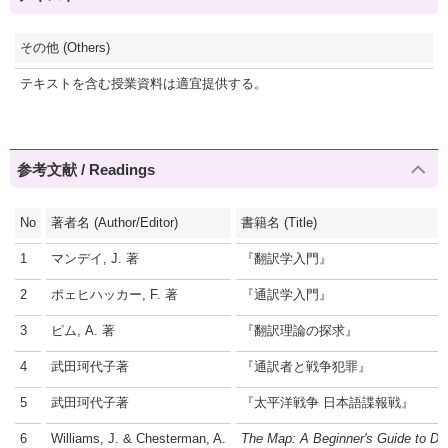
その他 (Others)
テキストを含む授業資料は適宜提供する。
参考文献 / Readings
No
著者名 (Author/Editor)
書籍名 (Title)
1
マンデイ, J. 著
『翻訳学入門』
2
ポェヒハッカー, F. 著
『通訳学入門』
3
ピム, A. 著
『翻訳理論の探求』
4
武田珂代子著
『通訳者と戦争犯罪』
5
武田珂代子著
『太平洋戦争 日本語諜報戦』
6
Williams, J. & Chesterman, A.
The Map: A Beginner's Guide to Doi