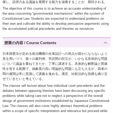
握し、説得力ある議論を展開する能力を涵養することが、期待される。
The objective of this course is to achieve an accurate understanding of
the area concerning “governmental mechanisms” within the system of
Constitutional Law. Students are expected to understand problems on
their own and cultivate the ability to develop persuasive arguments using
the accumulated judicial precedents and theories as resources.
授業の内容 / Course Contents
日本国憲法が定める統治機構の全体設計への視点が疎かにならないよう
意を用いつつ、個々の裁判例、学説間の対立が、いかなる具体的な問題
について議論を重ねてきたか、丁寧に講述する。具体的な解釈論と関連
性を有する範囲で、抽象度の高い理論的な問題にも立ち入るが、両者の
間の連関は常に意識して講義を進める。適宜、比較法的な指摘も織り交
ぜていきたいと考えている。
The classes will lecture about how individual court precedents and the
debates between opposing theories have been discussing any specific
problems while taking care not to neglect a perspective of the overall
design of government institutions established by Japanese Constitutional
Law. The classes will also cover highly abstract theoretical problems
within a scope of specific interpretation and relevance but proceed while