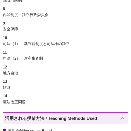
議院内閣制
8
内閣制度・独立行政委員会
9
安全保障
10
司法（1）：裁判官制度と司法権の独立
11
司法（2）：違憲審査制
12
地方自治
13
財政
14
憲法改正問題
活用される授業方法 / Teaching Methods Used
板書 /Writing on the Board