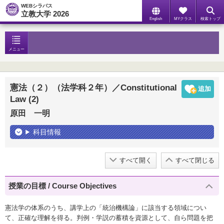
WEBシラバス
立教大学 2026
English
MYクラス
検索トップ
メニュー
憲法（２）（法学科２年）／Constitutional
Law (2)
原田 一明
科目情報
すべて開く
すべて閉じる
授業の目標 / Course Objectives
憲法学の体系のうち、講学上の「統治機構論」に該当する領域につい
て、正確な理解を得る。判例・学説の蓄積を資源として、自ら問題を把