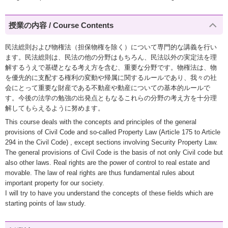
授業の内容 / Course Contents
民法総則および物権法（担保物権を除く）について専門的な講義を行い
ます。民法総則は、民法の他の分野はもちろん、民法以外の実定法を理
解するうえで基礎となる考え方を含む、重要な分野です。物権法は、物
を優先的に支配する権利の変動や帰属に関するルールであり、我々の社
会にとって重要な財産である不動産や動産についての基本的ルールで
す。今後の法学の勉強の出発点ともなるこれらの分野の考え方を十分理
解してもらえるように努めます。
This course deals with the concepts and principles of the general
provisions of Civil Code and so-called Property Law (Article 175 to Article
294 in the Civil Code) , except sections involving Security Property Law.
The general provisions of Civil Code is the basis of not only Civil code but
also other laws. Real rights are the power of control to real estate and
movable. The law of real rights are thus fundamental rules about
important property for our society.
I will try to have you understand the concepts of these fields which are
starting points of law study.