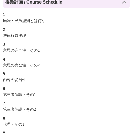
授業計画 / Course Schedule
1
民法・民法総則とは何か
2
法律行為序説
3
意思の完全性・その1
4
意思の完全性・その2
5
内容の妥当性
6
第三者保護・その1
7
第三者保護・その2
8
代理・その1
9