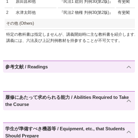
1
原田昌和他
『民法1 総則 判例30(第2版)』
有斐閣
2
水津太郎他
『民法2 物権 判例30(第2版)』
有斐閣
その他 (Others)
特定の教科書は指定しませんが、講義開始時に主な教科書を紹介します
講義には、六法及び上記判例教材を持参することが不可欠です。
参考文献 / Readings
履修にあたって求められる能力 / Abilities Required to Take
the Course
学生が準備すべき機器等 / Equipment, etc., that Students
Should Prepare