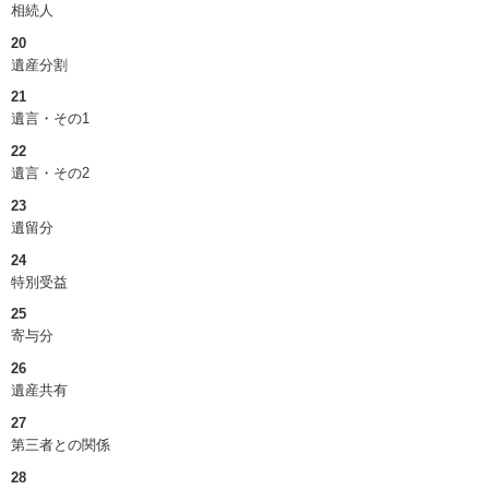
相続人
20
遺産分割
21
遺言・その1
22
遺言・その2
23
遺留分
24
特別受益
25
寄与分
26
遺産共有
27
第三者との関係
28