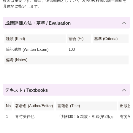
復習は重要です。毎回、復習範囲としていくつかの教科書の該当箇所を
具体的に指定します。
成績評価方法・基準 / Evaluation
種類 (Kind)
割合 (%)
基準 (Criteria)
筆記試験 (Written Exam)
100
備考 (Notes)
テキスト / Textbooks
No
著者名 (Author/Editor)
書籍名 (Title)
出版社 (P
1
青竹美佳他
『判例30！5 親族・相続(第2版)』
有斐閣