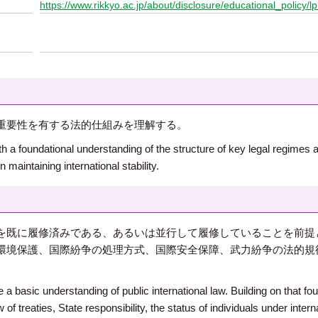
https://www.rikkyo.ac.jp/about/disclosure/educational_policy/lp
重要性を有する法的仕組みを理解する。
 a foundational understanding of the structure of key legal regimes ac
in maintaining international stability.
を既に履修済みである、あるいは並行して履修していることを前提
環境保護、国際紛争の処理方式、国際安全保障、武力紛争の法的規
 basic understanding of public international law. Building on that foun
 treaties, State responsibility, the status of individuals under intern