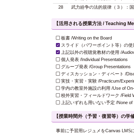
28
武力紛争の法的規律（３）：国
【活用される授業方法 / Teaching Met
板書 /Writing on the Board
スライド（パワーポイント等）の使用 /Slides
上記以外の視聴覚教材の使用 /Audiovisual Ma
個人発表 /Individual Presentations
グループ発表 /Group Presentations
ディスカッション・ディベート /Discuss
実技・実習・実験 /Practicum/Experiment
学内の教室外施設の利用 /Use of On-Campus
校外実習・フィールドワーク /Field W
上記いずれも用いない予定 /None of th
【授業時間外（予習・復習等）の学修 / Study
事前に予習用レジュメをCanvas 