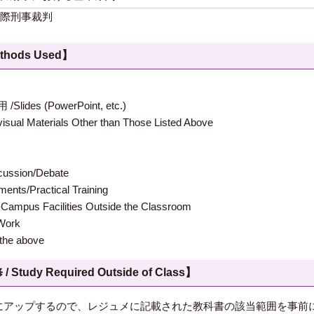
際刑事裁判
hods Used】
 (PowerPoint, etc.)
terials Other than Those Listed Above
ion/Debate
s/Practical Training
 Facilities Outside the Classroom
ork
e above
 Required Outside of Class】
LMSにアップするので、レジュメに記載された教科書の該当範囲を事