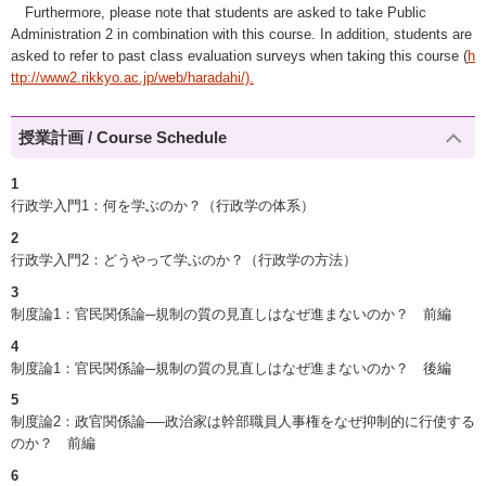
Furthermore, please note that students are asked to take Public
Administration 2 in combination with this course. In addition, students are
asked to refer to past class evaluation surveys when taking this course (
h
ttp://www2.rikkyo.ac.jp/web/haradahi/).
授業計画 / Course Schedule
1
行政学入門1：何を学ぶのか？（行政学の体系）
2
行政学入門2：どうやって学ぶのか？（行政学の方法）
3
制度論1：官民関係論─規制の質の見直しはなぜ進まないのか？ 前編
4
制度論1：官民関係論─規制の質の見直しはなぜ進まないのか？ 後編
5
制度論2：政官関係論──政治家は幹部職員人事権をなぜ抑制的に行使する
のか？ 前編
6