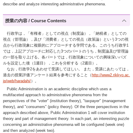
describe and analyze interesting administrative phenomena.
授業の内容 / Course Contents
行政学は，「有権者」としての視点（制度論），「納税者」としての
視点（管理論），及び「消費者」としての視点（政策論）という3つの視
点から行政現象に複眼的にアプローチする学問である。このうち行政学1
では，上記アプローチに対応した3つのパートのうち，制度論及び管理論
の一部を取り上げる。各パートでは，行政現象についての興味深いパズ
ルを設定した後（1週目），これを分析する（2週目）。
なお，行政学2をあわせて受講してほしい。 また，受講にあたっては，
過去の授業評価アンケート結果を参考にすること（
http://www2.rikkyo.ac.
jp/web/haradahi/
）。
Public Administration is an academic discipline which uses a
multifaceted approach to administrative phenomena from the
perspectives of the "voter" (institution theory), "taxpayer" (management
theory), and "consumers" (policy theory). Of the three perspectives in the
approach described above, Public Administration 1 will cover institution
theory and part of management theory. In each part, an interesting puzzle
concerning an administrative phenomena will be configured (week one)
and then analyzed (week two).