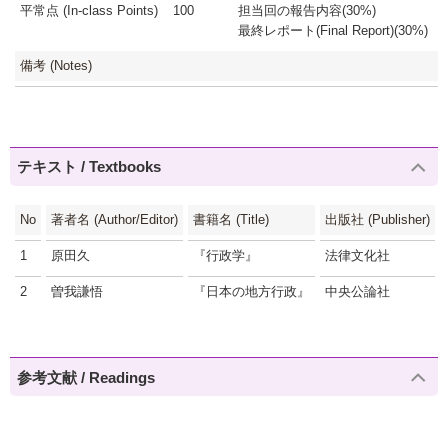
平常点 (In-class Points)
100
担当回の報告内容(30%)
最終レポート(Final Report)(30%)
備考 (Notes)
テキスト / Textbooks
No
著者名 (Author/Editor)
書籍名 (Title)
出版社 (Publisher)
1
原田久
『行政学』
法律文化社
2
曽我謙悟
『日本の地方行政』
中央公論社
参考文献 / Readings