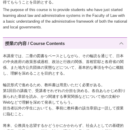
得てもらうことを目的とする。
The purpose of this course is to provide students who have just started
learning about law and administrative systems in the Faculty of Law with
a basic understanding of the administrative framework of both the national
and local governments.
授業の内容 / Course Contents
本講座では、二冊の図書をベースとしながら、その輪読を通じて、日本
の中央政府の政策形成過程、政治と行政の関係、首相官邸と各府省の関
係、また地方公共団体の実態などについて、基本的な事項を中心に概観
し、理解を深めることを目的とする。
輪読形式で進めるため、教科書は用意いただく必要がある。
第1回目の講義で、受講者それぞれの分担を決める。各自あらかじめ割り
振られた章節を読み、かつ関連する事実関係などについて他の文献や
Webなどで理解を深めて発表してもらう。
担当者以外の学生においても、事前に教科書の該当章節は一読して授業
に臨むこと。
将来、公務員を志望するかどうかにかかわらず、社会人としての基礎的