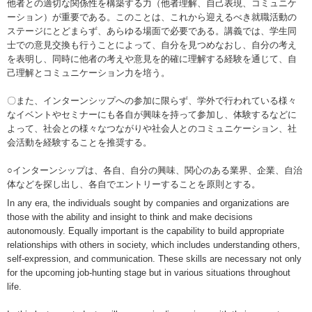
他者との適切な関係性を構築する力（他者理解、自己表現、コミュニケ
ーション）が重要である。このことは、これから迎えるべき就職活動の
ステージにとどまらず、あらゆる場面で必要である。講義では、学生同
士での意見交換も行うことによって、自分を見つめなおし、自分の考え
を表明し、同時に他者の考えや意見を的確に理解する経験を通じて、自
己理解とコミュニケーション力を培う。
〇また、インターンシップへの参加に限らず、学外で行われている様々
なイベントやセミナーにも各自が興味を持って参加し、体験するなどに
よって、社会との様々なつながりや社会人とのコミュニケーション、社
会活動を経験することを推奨する。
○インターンシップは、各自、自分の興味、関心のある業界、企業、自治
体などを探し出し、各自でエントリーすることを原則とする。
In any era, the individuals sought by companies and organizations are
those with the ability and insight to think and make decisions
autonomously. Equally important is the capability to build appropriate
relationships with others in society, which includes understanding others,
self-expression, and communication. These skills are necessary not only
for the upcoming job-hunting stage but in various situations throughout
life.