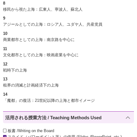
8
移民から視た上海：広東人、寧波人、蘇北人
9
アジールとしての上海：ロシア人、ユダヤ人、共産党員
10
商業都市としての上海：南京路を中心に
11
文化都市としての上海：映画産業を中心に
12
戦時下の上海
13
租界の消滅と計画経済下の上海
14
「魔都」の復活：21世紀以降の上海と都市イメージ
活用される授業方法 / Teaching Methods Used
板書 /Writing on the Board
スライド（パワーポイント等）の使用 /Slides (PowerPoint, etc.)