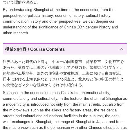
ついて理解を深める。
By understanding Shanghai at the time of the concession from the
perspective of political history, economic history, cultural history,
communication history and other perspectives, we can deepen our
understanding of the significance of China's 20th century history and
urban research.
授業の内容 / Course Contents
租界のあった時代の上海は、中国一の国際都市、商業都市、文化都市で
あった。講義では上海の近代都市としての魅力を、繁華街だけでなく、
路地裏や工場地帯、郊外の住宅街や文教施設、上海における東西交流、
日本における上海表象などミクロな視点と、北京など他の中国の都市と
の比較などマクロな視点からそれぞれ紹介する。
Shanghai in the concession era is China's first international city,
commercial city and cultural city. In the lecture, the charm of Shanghai as
a modern city is introduced not only from the main streets, but also from
the micro-views such as the alleys and factory areas, the residential
streets and cultural and educational facilities in the suburbs, the east-
west exchanges in Shanghai, the image of Shanghai in Japan, and from
the macro-view such as the comparison with other Chinese cities such as