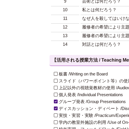
9
芸術とは何だろう？
10
私とは何だろう？
11
なぜ人を殺してはいけ
12
履修者の希望により主
13
履修者の希望により主
14
対話とは何だろう？
【活用される授業方法 / Teaching Met
板書 /Writing on the Board
スライド（パワーポイント等）の使用 /Slides
上記以外の視聴覚教材の使用 /Audiovisual Ma
個人発表 /Individual Presentations
グループ発表 /Group Presentations
ディスカッション・ディベート /Discuss
実技・実習・実験 /Practicum/Experiment
学内の教室外施設の利用 /Use of On-Campus