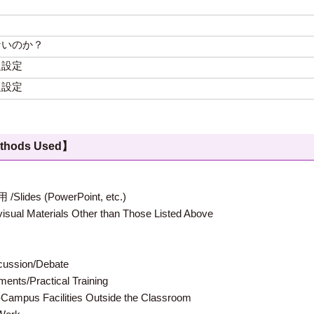
ないのか？
題設定
題設定
hods Used】
 (PowerPoint, etc.)
terials Other than Those Listed Above
ion/Debate
s/Practical Training
 Facilities Outside the Classroom