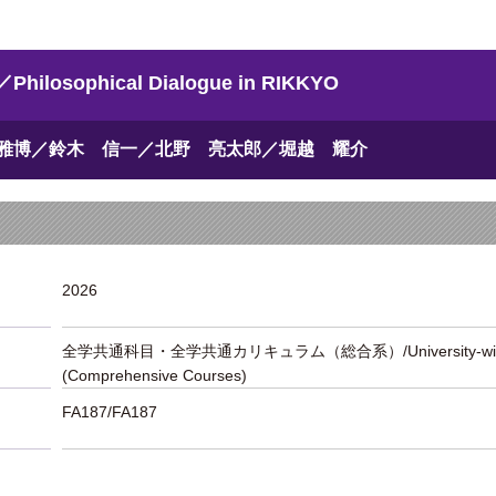
ophical Dialogue in RIKKYO
雅博／鈴木 信一／北野 亮太郎／堀越 耀介
2026
全学共通科目・全学共通カリキュラム（総合系）/University-wide Lib
(Comprehensive Courses)
FA187/FA187