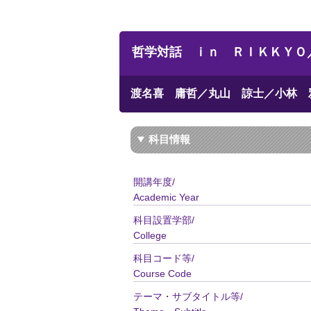
哲学対話 ｉｎ ＲＩＫＫＹＯ／Philos
渡名喜 庸哲／丸山 諒士／小林 
科目情報
開講年度/
Academic Year
科目設置学部/
College
科目コード等/
Course Code
テーマ・サブタイトル等/