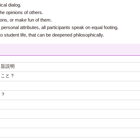
cal dialog.
the opinions of others.
nions, or make fun of them.
 personal attributes, all participants speak on equal footing.
o student life, that can be deepened philosophically.
趣旨説明
うこと？
？
と？
？