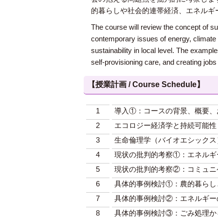
的暮らしや社会的連帯経済、エネルギ
The course will review the concept of sus
contemporary issues of energy, climate c
sustainability in local level. The example
self-provisioning care, and creating jobs
【授業計画 / Course Schedule】
1
導入①：コースの背景、概要、
2
エコロジー経済学と持続可能性
3
生命倫理学（バイオエシックス
4
現状の批判的考察①：エネルギ
5
現状の批判的考察②：コミュニ
6
具体的事例検討①：農的暮らし
7
具体的事例検討②：エネルギー
8
具体的事例検討③：ごみ処理か