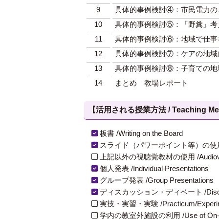
9
具体的事例検討④：市民電力の
10
具体的事例検討⑤：「野糞」考
11
具体的事例検討⑥：地域で仕事
12
具体的事例検討⑦：ケアの地域
13
具体的事例検討⑧：子育ての地
14
まとめ 教場レポート
【活用される授業方法 / Teaching Met
板書 /Writing on the Board
スライド（パワーポイント等）の使用 /Slides
上記以外の視聴覚教材の使用 /Audiovisual Ma
個人発表 /Individual Presentations
グループ発表 /Group Presentations
ディスカッション・ディベート /Discuss
実技・実習・実験 /Practicum/Experiment
学内の教室外施設の利用 /Use of On-Campus