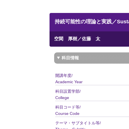
持続可能性の理論と実践／Sustainabil
空閑 厚樹／佐藤 太
科目情報
開講年度/
Academic Year
科目設置学部/
College
科目コード等/
Course Code
テーマ・サブタイトル等/