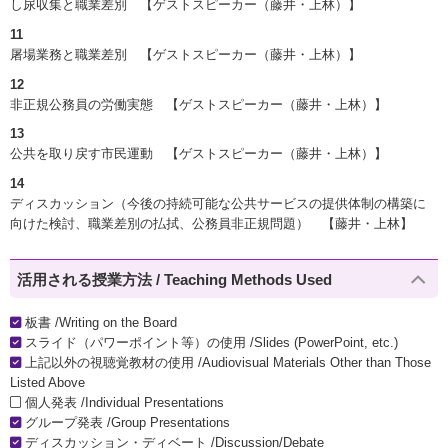
し尿収集と職業差別 【ゲストスピーカー（藤井・上林）】
11
屠場業務と職業差別 【ゲストスピーカー（藤井・上林）】
12
非正規公務員の労働実態 【ゲストスピーカー（藤井・上林）】
13
公共を取り戻す市民運動 【ゲストスピーカー（藤井・上林）】
14
ディスカッション（今後の持続可能な公共サービスの提供体制の構築に
向けた検討、職業差別の払拭、公務員非正規問題） 【藤井・上林】
活用される授業方法 / Teaching Methods Used
板書 /Writing on the Board
スライド（パワーポイント等）の使用 /Slides (PowerPoint, etc.)
上記以外の視聴覚教材の使用 /Audiovisual Materials Other than Those
Listed Above
個人発表 /Individual Presentations
グループ発表 /Group Presentations
ディスカッション・ディベート /Discussion/Debate