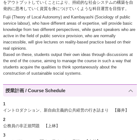
をアウトプットしていくことにより、持続的な社会システムの構築を自
発的に思考していく資質を身につけていくような科目運営を目指す。
Fujii (Theory of Local Autonomy) and Kambayashi (Sociology of public
service labour), who have different areas of expertise, will provide basic
knowledge from two different perspectives, while guest speakers who are
active in the field of public service provision, who are normally
inaccessible, will give lectures on reality-based practice based on their
real opinions.
Based on these, students output their own ideas through discussions at
the end of the course, aiming to manage the course in such a way that
students acquire the qualities to think spontaneously about the
construction of sustainable social systems.
授業計画 / Course Schedule
1
イントロダクション、新自由主義的公共経営の行き詰まり 【藤井】
2
公務員の非正規問題 【上林】
3