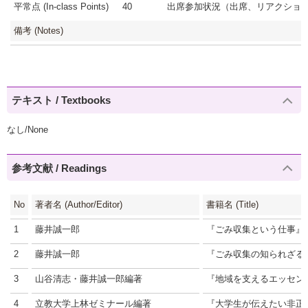
平常点 (In-class Points)
40
出席参加状況（出席、リアクション
備考 (Notes)
テキスト / Textbooks
なし/None
参考文献 / Readings
No
著者名 (Author/Editor)
書籍名 (Title)
1
藤井誠一郎
『ごみ収集という仕事』
2
藤井誠一郎
『ごみ収集の知られざる
3
山谷清志・藤井誠一郎編著
『地域を支えるエッセン
4
立教大学上林ゼミナール編著
『大学生が伝えたい非正