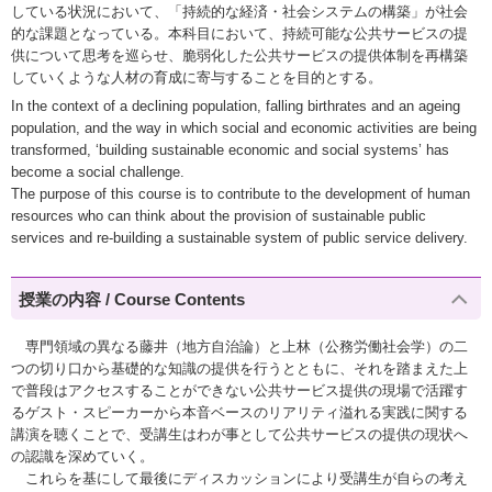
している状況において、「持続的な経済・社会システムの構築」が社会
的な課題となっている。本科目において、持続可能な公共サービスの提
供について思考を巡らせ、脆弱化した公共サービスの提供体制を再構築
していくような人材の育成に寄与することを目的とする。
In the context of a declining population, falling birthrates and an ageing
population, and the way in which social and economic activities are being
transformed, ‘building sustainable economic and social systems’ has
become a social challenge.
The purpose of this course is to contribute to the development of human
resources who can think about the provision of sustainable public
services and re-building a sustainable system of public service delivery.
授業の内容 / Course Contents
専門領域の異なる藤井（地方自治論）と上林（公務労働社会学）の二
つの切り口から基礎的な知識の提供を行うとともに、それを踏まえた上
で普段はアクセスすることができない公共サービス提供の現場で活躍す
るゲスト・スピーカーから本音ベースのリアリティ溢れる実践に関する
講演を聴くことで、受講生はわが事として公共サービスの提供の現状へ
の認識を深めていく。
これらを基にして最後にディスカッションにより受講生が自らの考え