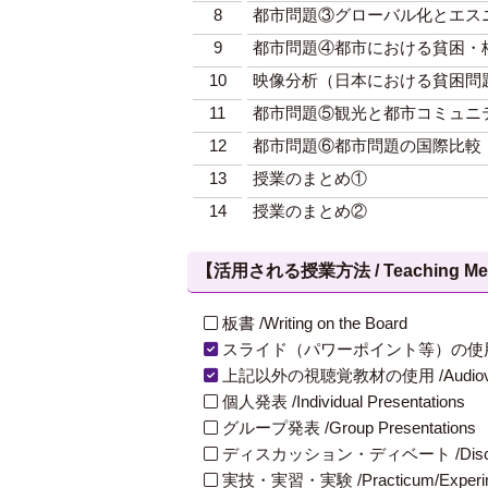
8
都市問題③グローバル化とエス
9
都市問題④都市における貧困・
10
映像分析（日本における貧困問
11
都市問題⑤観光と都市コミュニ
12
都市問題⑥都市問題の国際比較
13
授業のまとめ①
14
授業のまとめ②
【活用される授業方法 / Teaching Met
板書 /Writing on the Board
スライド（パワーポイント等）の使用 /Slides
上記以外の視聴覚教材の使用 /Audiovisual Ma
個人発表 /Individual Presentations
グループ発表 /Group Presentations
ディスカッション・ディベート /Discuss
実技・実習・実験 /Practicum/Experiment