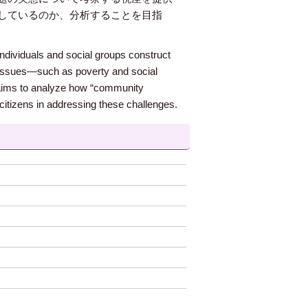
しているのか、分析することを目指
ndividuals and social groups construct
ty issues—such as poverty and social
er aims to analyze how “community
citizens in addressing these challenges.