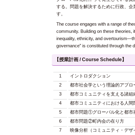
する。問題を解決するために行政、企
す。
The course engages with a range of theo
community. Building on these theories, i
inequality, ethnicity, and overtourism—t
governance” is constituted through the d
【授業計画 / Course Schedule】
1
イントロダクション
2
都市社会学という理論的アプロ
3
都市コミュニティを支える諸組
4
都市コミュニティにおける人間
5
都市問題①グローバル化と都市
6
都市問題②町内会の在り方
7
映像分析（コミュニティ・デザ