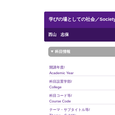
学びの場としての社会／Society as a
西山 志保
科目情報
開講年度/
Academic Year
科目設置学部/
College
科目コード等/
Course Code
テーマ・サブタイトル等/