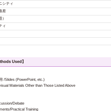
ニシティ
格差
題）
ティ
hods Used】
 (PowerPoint, etc.)
terials Other than Those Listed Above
ion/Debate
s/Practical Training