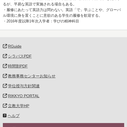
るが、平易な英語で実施される場合もある。
・履修にあたって英語力は問わない。英語「で」学ぶことや、グローバ
ル環境に身を置くことに意欲のある学生の履修を歓迎する。
・2016年度以降1年次入学者：学びの精神科目
RGuide
シラバスPDF
時間割PDF
教務事務センターお知らせ
学位授与方針関連
RIKKYO PORTAL
立教大学HP
ヘルプ