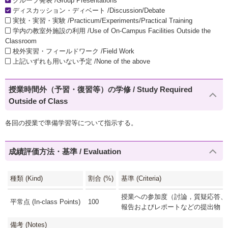
グループ発表 /Group Presentations
ディスカッション・ディベート /Discussion/Debate
実技・実習・実験 /Practicum/Experiments/Practical Training
学内の教室外施設の利用 /Use of On-Campus Facilities Outside the
Classroom
校外実習・フィールドワーク /Field Work
上記いずれも用いない予定 /None of the above
授業時間外（予習・復習等）の学修 / Study Required
Outside of Class
各回の授業で準備学習等について指示する。
成績評価方法・基準 / Evaluation
種類 (Kind)
割合 (%)
基準 (Criteria)
授業への参加度（討論，質疑応答、リ
平常点 (In-class Points)
100
報告およびレポートなどの提出物，各
備考 (Notes)