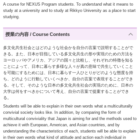
A course for NEXUS Program students. To understand what it means to
study at a university and to study at Rikkyo University as a place to start
studying.
授業の内容 / Course Contents
多文化共生社会とはどのような社会かを自分の言葉で説明することがで
きる。また、日本が目指している多文化共生の形や実現のための方法を
ヨーロッパやアメリカ、アジアの国々と比較し、それぞれの特徴を知る
ことによって、日本に暮らす多様な人々が真の意味で共生していくこと
を可能にするためには、日本に暮らす一人ひとりがどのような態度を持
ち、どのように行動していくべきか、自分の言葉で表現することができ
る。そして、そのような日本の多文化共生社会の実現のために、日本の
大学は何をすべきかについて考え、自分の言葉で提案することができ
る。
Students will be able to explain in their own words what a multiculturally
convivial society looks like. In addition, by comparing the form of
multicultural conviviality that Japan is aiming for and the methods used to
achieve it with European, American, and Asian countries, and by
understanding the characteristics of each, students will be able to explain
in their own words what kind of attitude and action each individual in