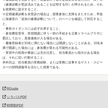
（健康診断が受診済みであることを証明する印）が押されるため，それ
を授業時に提示すること。
※定期健康診断を未受診の場合は，授業参加に支障をきたすため，早急
に保健室の「追加の健康診断について」のページを確認して対応するこ
と。
・事前ガイダンスには必ず出席すること。
・参加費収受等，実習開講に伴う一部の手続きを立教トラベルプラザに
委託しており，直接連絡が入る場合がある。
・履修登録者が10名に満たない場合には開講しないことがある。10名未
満で開講した場合には，参加費が変わる可能性がある。
・実習中の怪我や事故には充分注意し、担当教員から指示がある場合
は、それに従い行動すること。
本科目は、担当教員の実務経験、または実務に従事するゲスト・スピー
カーの招聘講義等を活かした授業である。
RGuide
シラバスPDF
時間割PDF