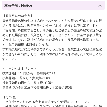
注意事項 / Notice
【履修登録の留意点】
履修登録後の履修中止は認められないが，やむを得ない理由で参加を辞
退する場合には，教務事務センター（池袋・新座）に申し出て，必ず
「辞退届」を提出すること。その後，担当教員との面談を経て辞退が認
められた場合には，原則として，キャンセルポリシーに基づき参加費を
返金する。なお，辞退が認められた場合でも，履修登録の取消はされ
ず，単位未修得（D評価）となる。
学校感染症などにより参加できなかった場合、授業によっては出席配慮
ができない可能性がある。履修の際にはこの点を確認した上で申し込み
すること。
＜キャンセルポリシー＞
授業開始日14日前から：参加費の20％
授業開始7日前から：参加費の50％
授業開始日前日から：参加費の100％
無連絡での不参加及び授業開始後：参加費の100％
【その他】
・当年度4月に行われる定期健康診断を必ず受診しておくこと。
※健康診断を受診すると，保健室にて通学定期乗車券発行控に「済」印