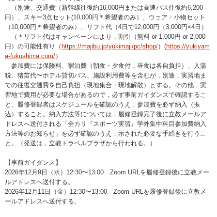
（別途、交通費（新幹線往復約16,000円または高速バス往復約6,200
円）、スキー3点セット(10,000円＊希望者のみ）、ウェア・小物セット
（10,000円＊希望者のみ）、リフト代（4日で12,000円（3,000円×4日）
（＊リフト代はキャンペーンにより，割引（無料 or 1,000円 or 2,000
円）の可能性有り（
https://majibu.jp/yukimaji/pc/shop/
）(
https://yukiyam
a-fukushima.com/
）
参加費には保険料、宿泊費（朝食・夕食付，昼食は各自負担）、入湯
税、猪苗代〜ホテル貸切バス、施設利用費等を含むが，別途，実習地ま
での往復交通費を自己負担（現地集合・現地解散）とする。その他，実
習地で費用が必要な場合があるので，必ず事前ガイダンスで確認するこ
と。履修登録者はスケジュールを確認のうえ，参加費を必ず納入（振
込）すること。納入方法等については，履修登録完了後に立教メールア
ドレスへ送付される「全カリ『スポーツ実習』学外集中科目参加費納入
方法等のお知らせ」を必ず確認のうえ，示された必要な手続きを行うこ
と。（発送は，立教トラベルプラザから行われる。）
【事前ガイダンス】
2026年12月9日（水）12:30〜13:00 Zoom URLを履修登録後に立教メー
ルアドレスへ送付する。
2026年12月11日（金）12:30〜13:00 Zoom URLを履修登録後に立教メ
ールアドレスへ送付する。