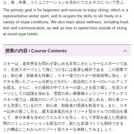
ら，食，休養，コミュニケーションを含めたウエルネスについて学ぶ．
The primary goal is for beginners and novices to enjoy skiing, which is a
representative winter sport, and to acquire the skills to ski freely in a
variety of slope conditions. We also learn about wellness, including food,
rest and communication, as well as how to spend time outside of skiing
at resort-type hotels.
授業の内容 / Course Contents
スキーは，老若男女を問わず楽しめる非常にポピュラーなスポーツであ
り，生涯スポーツとして身につけるには最適な種目である．この授業で
は，初心者，初級者を対象に，スキー場でのスキー技術指導に加え，ビ
デオを用いたフォーム分析などを行い，総合的にスキーのレベルアップ
を図る。さらに，その過程の中でスキーの楽しさを肌で感じ，生涯スポ
ーツとしての認識を深める．雪質の良い裏磐梯エンリゾートグランデコ
スキー場では，緩急のロングコースをふんだんに楽しめる．初心者コー
スも充実しているので，初心者，初級者の受講を歓迎する．また，スキ
ー以外の過ごし方も，露天温泉風呂付きリゾート型ホテルでの宿泊を通
して，食や休養を含めたウエルネスを学ぶ．そして学部を超えた受講生
間のコミュニケーションを図るので，新たな友達づくりも期待できる．
この機会にこれからのリゾート型スキーを体験してみましょう．