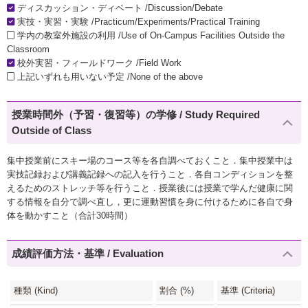
ディスカッション・ディベート /Discussion/Debate
実技・実習・実験 /Practicum/Experiments/Practical Training
学内の教室外施設の利用 /Use of On-Campus Facilities Outside the
Classroom
校外実習・フィールドワーク /Field Work
上記いずれも用いない予定 /None of the above
授業時間外（予習・復習等）の学修 / Study Required
Outside of Class
集中授業前にスキー場のコース等を各自調べておくこと．集中授業中は
実技記録および講義記録への記入を行うこと．各自コンディションを整
えるためのストレッチ等を行うこと．授業後には授業で学んだ健康に関
する情報を自分で調べ直し，更に運動習慣を身に付けるために各自で身
体を動かすこと（合計30時間）
成績評価方法・基準 / Evaluation
種類 (Kind)
割合 (%)
基準 (Criteria)