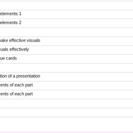
l elements 1
l elements 2
make effective visuals
uals effectively
cue cards
tion of a presentation
ments of each part
ments of each part