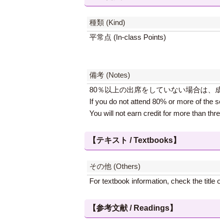
種類 (Kind)
平常点 (In-class Points)
備考 (Notes)
80％以上の出席をしていない場合は、
If you do not attend 80% or more of the s
You will not earn credit for more than thr
【テキスト / Textbooks】
その他 (Others)
For textbook information, check the title
【参考文献 / Readings】