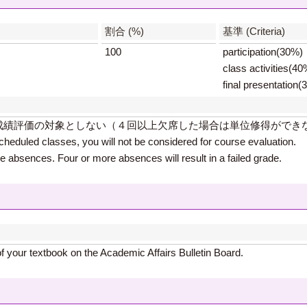
割合 (%)
基準 (Criteria)
100
participation(30%)
class activities(40
final presentation
成績評価の対象としない（４回以上欠席した場合は単位修得ができ
cheduled classes, you will not be considered for course evaluation.
ee absences. Four or more absences will result in a failed grade.
 of your textbook on the Academic Affairs Bulletin Board.