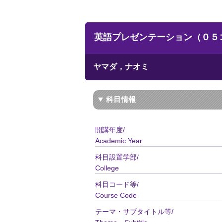
英語プレゼンテーション（０５コ）／En
ヤマダ，ナオミ
科目情報
開講年度/
Academic Year
科目設置学部/
College
科目コード等/
Course Code
テーマ・サブタイトル等/