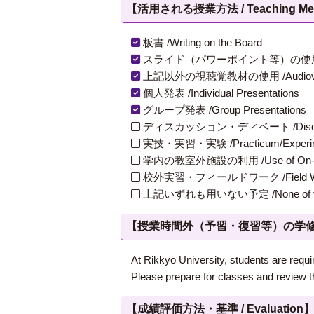
【活用される授業方法 / Teaching Met
板書 /Writing on the Board
スライド（パワーポイント等）の使用 /Slides
上記以外の視聴覚教材の使用 /Audiovisual Ma
個人発表 /Individual Presentations
グループ発表 /Group Presentations
ディスカッション・ディベート /Discuss
実技・実習・実験 /Practicum/Experiment
学内の教室外施設の利用 /Use of On-Campus
校外実習・フィールドワーク /Field W
上記いずれも用いない予定 /None of th
【授業時間外（予習・復習等）の学修 / Study
At Rikkyo University, students are requir
Please prepare for classes and review t
【成績評価方法・基準 / Evaluation