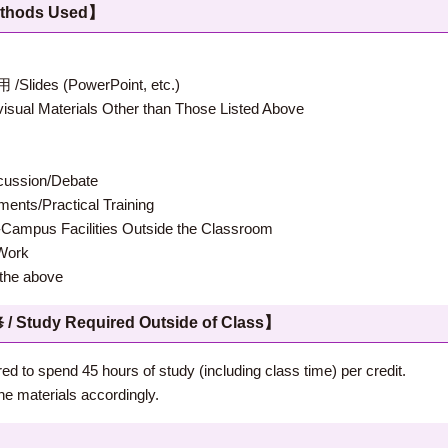
hods Used】
 (PowerPoint, etc.)
terials Other than Those Listed Above
ion/Debate
s/Practical Training
 Facilities Outside the Classroom
ork
e above
 Required Outside of Class】
ed to spend 45 hours of study (including class time) per credit.
he materials accordingly.
】