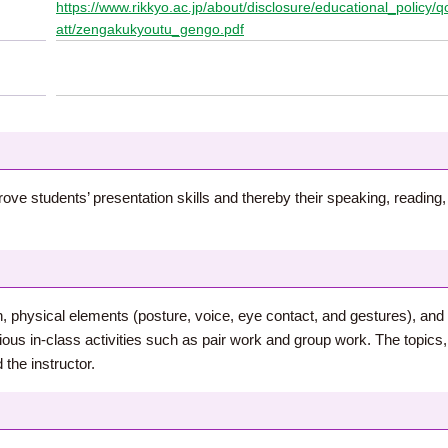
https://www.rikkyo.ac.jp/about/disclosure/educational_policy
att/zengakukyoutu_gengo.pdf
ove students’ presentation skills and thereby their speaking, reading, a
on, physical elements (posture, voice, eye contact, and gestures), and 
ous in-class activities such as pair work and group work. The topics,
 the instructor.