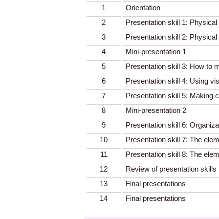
1
Orientation
2
Presentation skill 1: Physica
3
Presentation skill 2: Physica
4
Mini-presentation 1
5
Presentation skill 3: How to 
6
Presentation skill 4: Using vis
7
Presentation skill 5: Making 
8
Mini-presentation 2
9
Presentation skill 6: Organiza
10
Presentation skill 7: The ele
11
Presentation skill 8: The ele
12
Review of presentation skills
13
Final presentations
14
Final presentations