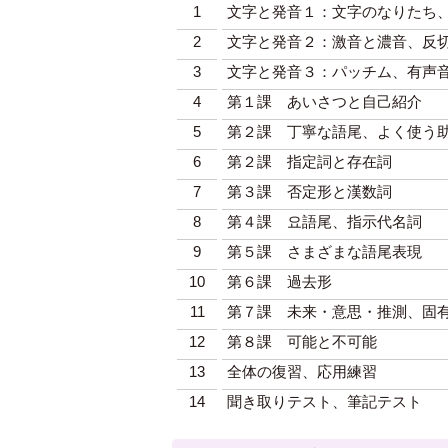
1
文字と発音１：文字のなりたち
2
文字と発音２：激音と濃音、反
3
文字と発音３：パッチム、有声
4
第１課 あいさつと自己紹介
5
第２課 丁寧な語尾、よく使う
6
第２課 指定詞と存在詞
7
第３課 否定形と漢数詞
8
第４課
요
語尾、指示代名詞
9
第５課 さまざまな語尾表現
10
第６課 過去形
11
第７課 未来・意思・推測、固
12
第８課 可能と不可能
13
全体の復習、応用練習
14
聞き取りテスト、筆記テスト