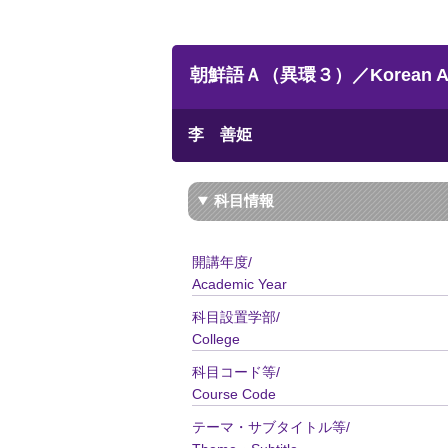
朝鮮語Ａ（異環３）／Korean 
李 善姫
科目情報
開講年度/
Academic Year
科目設置学部/
College
科目コード等/
Course Code
テーマ・サブタイトル等/