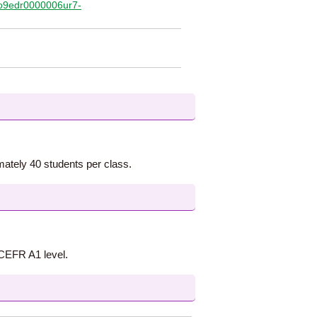
/qo9edr0000006ur7-
ately 40 students per class.
 CEFR A1 level.