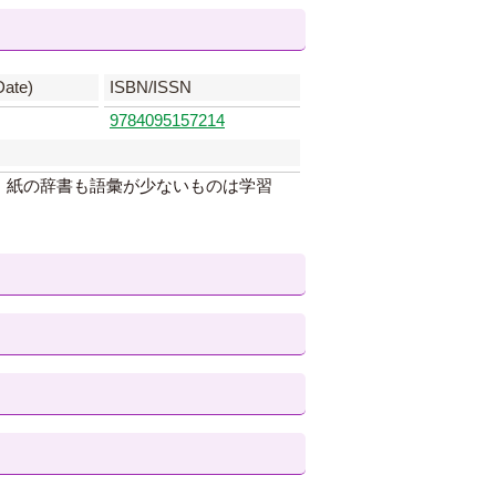
ate)
ISBN/ISSN
9784095157214
。紙の辞書も語彙が少ないものは学習