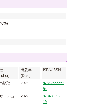
0%)
社
出版年
ISBN/ISSN
lisher)
(Date)
出版社
2023
97842555569
94
サーチ出
2022
97848639255
19