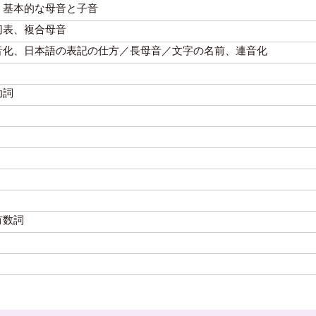
、基本的な母音と子音
切表、複合母音
音化、日本語の表記の仕方／長母音／文字の名前、連音化
助詞
有数詞