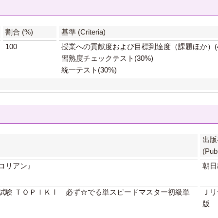
】
割合 (%)
基準 (Criteria)
100
授業への貢献度および目標到達度（課題ほか）(4
習熟度チェックテスト(30%)
統一テスト(30%)
出版
(Pub
コリアン』
朝日
試験 ＴＯＰＩＫⅠ 必ず☆でる単スピードマスター初級単
Ｊリ
版