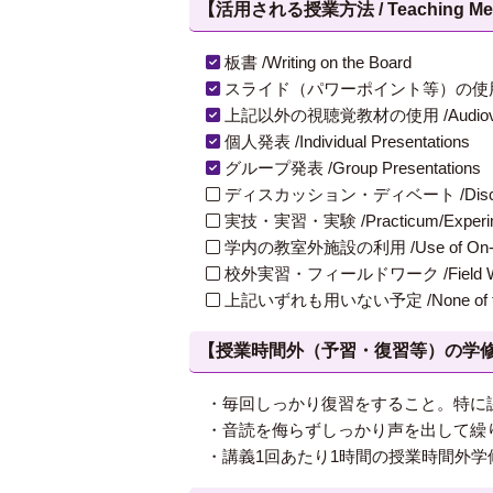
【活用される授業方法 / Teaching Met
板書 /Writing on the Board
スライド（パワーポイント等）の使用 /Slides
上記以外の視聴覚教材の使用 /Audiovisual Ma
個人発表 /Individual Presentations
グループ発表 /Group Presentations
ディスカッション・ディベート /Discuss
実技・実習・実験 /Practicum/Experiment
学内の教室外施設の利用 /Use of On-Campus
校外実習・フィールドワーク /Field W
上記いずれも用いない予定 /None of th
【授業時間外（予習・復習等）の学修 / Study
・毎回しっかり復習をすること。特に
・音読を侮らずしっかり声を出して繰
・講義1回あたり1時間の授業時間外