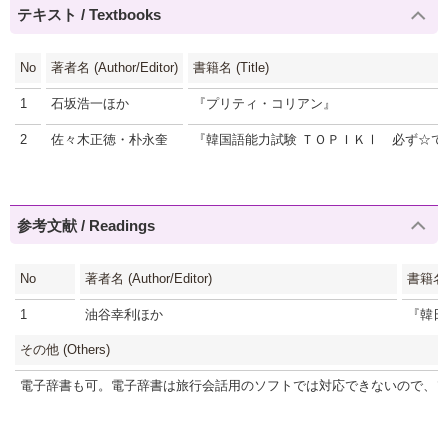
テキスト / Textbooks
No
著者名 (Author/Editor)
書籍名 (Title)
1
石坂浩一ほか
『プリティ・コリアン』
2
佐々木正徳・朴永奎
『韓国語能力試験 ＴＯＰＩＫⅠ 必ず☆
参考文献 / Readings
No
著者名 (Author/Editor)
書籍名 (
1
油谷幸利ほか
『韓日
その他 (Others)
電子辞書も可。電子辞書は旅行会話用のソフトでは対応できないので、