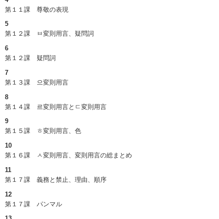
第１１課 尊敬の表現
5
第１２課
ㅂ
変則用言、疑問詞
6
第１２課 疑問詞
7
第１３課
으
変則用言
8
第１４課
르
変則用言と
ㄷ
変則用言
9
第１５課
ㅎ
変則用言、色
10
第１６課
ㅅ
変則用言、変則用言の総まとめ
11
第１７課 義務と禁止、理由、順序
12
第１７課 パンマル
13