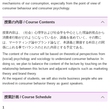
mechanisms of our consumption, especially from the point of view of
consumer behaviour and consumer psychology.
授業の内容 / Course Contents
授業内容は、（社会）心理学および社会学を中心とした理論的視点から
消費者行動がどのようになっているか、講義を進めていく。その際に
は、マーケティング論やブランド論など、本講義と隣接する科目との関
係にふれる事でバランスのとれた内容とする予定である。
The content of the course will be based on theoretical perspectives from
(social) psychology and sociology to understand consumer behavior. In
doing so, we plan to balance the content of the lecture by touching on the
relationship between this lecture and adjacent subjects such as marketing
theory and brand theory.
At the request of students, we will also invite business people who are
involved in consumer behavior theory as guest speakers.
授業計画 / Course Schedule
1