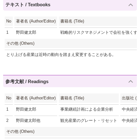
テキスト / Textbooks
No
著者名 (Author/Editor)
書籍名 (Title)
1
野田健太郎
戦略的リスクマネジメントで会社を強くす
その他 (Others)
とり上げる産業は近時の動向を踏まえ変更することがある。
参考文献 / Readings
No
著者名 (Author/Editor)
書籍名 (Title)
出版社 (Pub
1
野田健太郎
事業継続計画による企業分析
中央経済
2
野田健太郎他
観光産業のグレート・リセット
中央経済
その他 (Others)