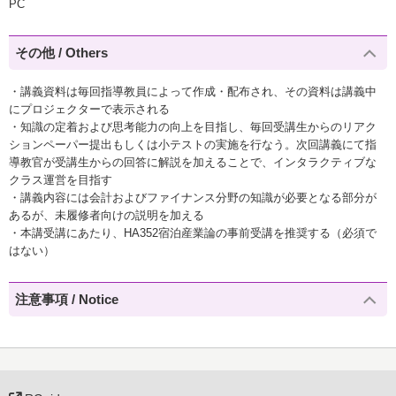
PC
その他 / Others
・講義資料は毎回指導教員によって作成・配布され、その資料は講義中
にプロジェクターで表示される
・知識の定着および思考能力の向上を目指し、毎回受講生からのリアク
ションペーパー提出もしくは小テストの実施を行なう。次回講義にて指
導教官が受講生からの回答に解説を加えることで、インタラクティブな
クラス運営を目指す
・講義内容には会計およびファイナンス分野の知識が必要となる部分が
あるが、未履修者向けの説明を加える
・本講受講にあたり、HA352宿泊産業論の事前受講を推奨する（必須で
はない）
注意事項 / Notice