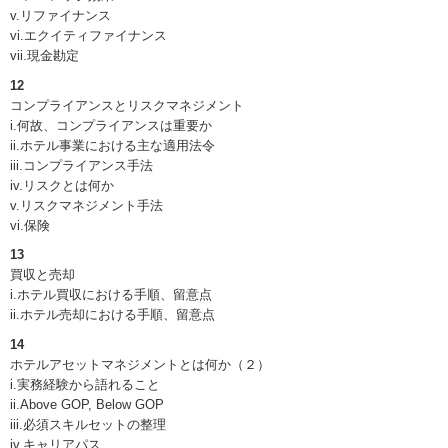
v.リファイナンス
vi.エクイティファイナンス
vii.現金勘定
12
コンプライアンスとリスクマネジメント
i.何故、コンプライアンスは重要か
ii.ホテル事業における主な適用法令
iii.コンプライアンス手法
iv.リスクとは何か
v.リスクマネジメント手法
vi.保険
13
買収と売却
i.ホテル買収における手順、留意点
ii.ホテル売却における手順、留意点
14
ホテルアセットマネジメントとは何か（２）
i.実務経験から語れること
ii.Above GOP, Below GOP
iii.必須スキルセットの整理
iv.キャリアパス