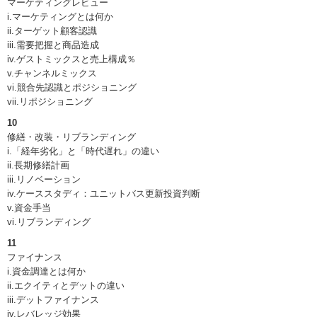
マーケティングレビュー
i.マーケティングとは何か
ii.ターゲット顧客認識
iii.需要把握と商品造成
iv.ゲストミックスと売上構成％
v.チャンネルミックス
vi.競合先認識とポジショニング
vii.リポジショニング
10
修繕・改装・リブランディング
i.「経年劣化」と「時代遅れ」の違い
ii.長期修繕計画
iii.リノベーション
iv.ケーススタディ：ユニットバス更新投資判断
v.資金手当
vi.リブランディング
11
ファイナンス
i.資金調達とは何か
ii.エクイティとデットの違い
iii.デットファイナンス
iv.レバレッジ効果