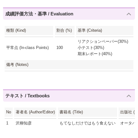
成績評価方法・基準 / Evaluation
種類 (Kind)
割合 (%)
基準 (Criteria)
リアクションペーパー(30%)
平常点 (In-class Points)
100
小テスト(30%)
期末レポート(40%)
備考 (Notes)
テキスト / Textbooks
No
著者名 (Author/Editor)
書籍名 (Title)
出版社 (Pub
1
沢柳知彦
もてなしだけではもう食えない
オータパ