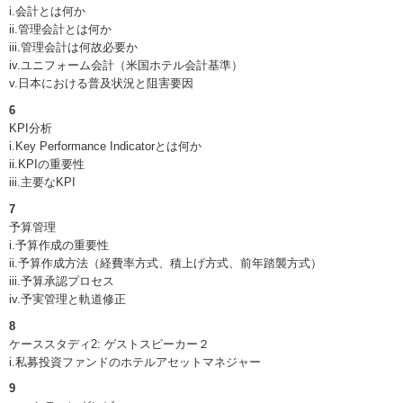
i.会計とは何か
ii.管理会計とは何か
iii.管理会計は何故必要か
iv.ユニフォーム会計（米国ホテル会計基準）
v.日本における普及状況と阻害要因
6
KPI分析
i.Key Performance Indicatorとは何か
ii.KPIの重要性
iii.主要なKPI
7
予算管理
i.予算作成の重要性
ii.予算作成方法（経費率方式、積上げ方式、前年踏襲方式）
iii.予算承認プロセス
iv.予実管理と軌道修正
8
ケーススタディ2: ゲストスピーカー２
i.私募投資ファンドのホテルアセットマネジャー
9