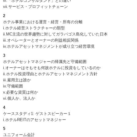
vi.「ホテルコンサルタント」との違い
vii.サービス・プロフィットチェーン
2
ホテル事業における運営・経営・所有の分離
i.ホテル経営ストラクチャーの類型
ii.MC主流の世界趨勢に対してガラパゴス島化していた日本
iii.オペレーターとオーナーの利益相反関係
iv.ホテルアセットマネジメントが成り立つ経営環境
3
ホテルアセットマネジャーの帰属先と守備範囲
i.オーナーはそもそも何故ホテルに投資をしているのか
ii.ホテル投資理由とホテルアセットマネジメント方針
iii.雇用主は誰か
iv.守備範囲
v.必要な資質は何か
vi.個人か、法人か
4
ケーススタディ1: ゲストスピーカー１
i.ホテルREITのアセットマネジャー
5
ユニフォーム会計