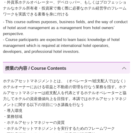
・外資系ホテルオペレーター、デベロッパー、もしくはプロフェッショ
ナルなホテル所有者・投資家で働く際に必要なホテル経営学のフレーム
ワークを実践できる素養を身に付ける
- This course outlines purposes, business fields, and the way of conduct
of hotel asset management as a management from hotel owners’
perspective.
- Course participants are expected to learn basic knowledge of hotel
management which is required at international hotel operators,
developers, and professional hotel investors.
授業の内容 / Course Contents
ホテルアセットマネジメントとは、（オペレーター/総支配人ではなく）
ホテルオーナーにおける収益と不動産の管理を行なう業務を指す。ホテ
ルアセットマネジャーは総支配人を代表とするホテルオペレーターと協
力してホテルの資産価値向上を目指す。本講ではホテルアセットマネジ
メントに関する以下の項目につき講義を行なう
・導入環境
・業務領域
・ホテルアセットマネジャーの資質
・ホテルアセットマネジメントを実行するためのフレームワーク