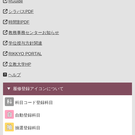
RGuide
シラバスPDF
時間割PDF
教務事務センターお知らせ
学位授与方針関連
RIKKYO PORTAL
立教大学HP
ヘルプ
履修登録アイコンについて
科目コード登録科目
自動登録科目
抽選登録科目