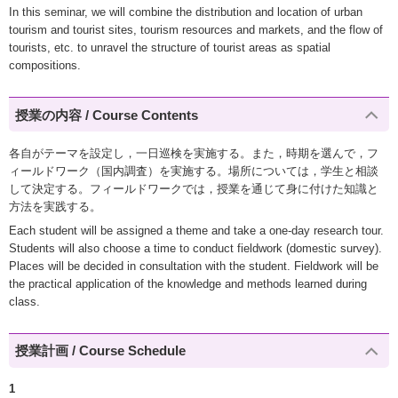
In this seminar, we will combine the distribution and location of urban
tourism and tourist sites, tourism resources and markets, and the flow of
tourists, etc. to unravel the structure of tourist areas as spatial
compositions.
授業の内容 / Course Contents
各自がテーマを設定し，一日巡検を実施する。また，時期を選んで，フ
ィールドワーク（国内調査）を実施する。場所については，学生と相談
して決定する。フィールドワークでは，授業を通じて身に付けた知識と
方法を実践する。
Each student will be assigned a theme and take a one-day research tour.
Students will also choose a time to conduct fieldwork (domestic survey).
Places will be decided in consultation with the student. Fieldwork will be
the practical application of the knowledge and methods learned during
class.
授業計画 / Course Schedule
1