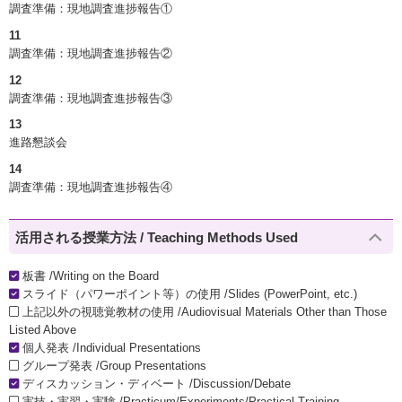
調査準備：現地調査進捗報告①
11
調査準備：現地調査進捗報告②
12
調査準備：現地調査進捗報告③
13
進路懇談会
14
調査準備：現地調査進捗報告④
活用される授業方法 / Teaching Methods Used
板書 /Writing on the Board
スライド（パワーポイント等）の使用 /Slides (PowerPoint, etc.)
上記以外の視聴覚教材の使用 /Audiovisual Materials Other than Those
Listed Above
個人発表 /Individual Presentations
グループ発表 /Group Presentations
ディスカッション・ディベート /Discussion/Debate
実技・実習・実験 /Practicum/Experiments/Practical Training