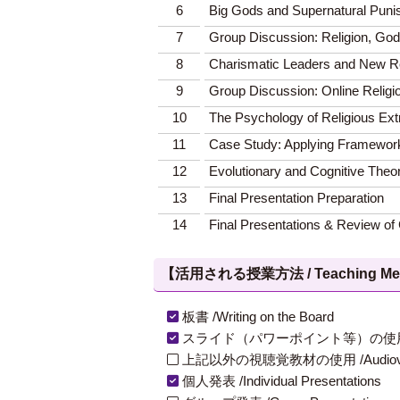
6
Big Gods and Supernatural Pun
7
Group Discussion: Religion, God
8
Charismatic Leaders and New R
9
Group Discussion: Online Relig
10
The Psychology of Religious Ex
11
Case Study: Applying Framewor
12
Evolutionary and Cognitive Theor
13
Final Presentation Preparation
14
Final Presentations & Review of
【活用される授業方法 / Teaching Met
板書 /Writing on the Board
スライド（パワーポイント等）の使用 /Slides
上記以外の視聴覚教材の使用 /Audiovisual Ma
個人発表 /Individual Presentations