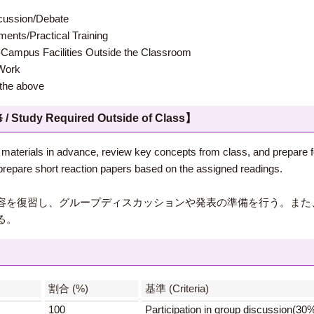
ion/Debate
s/Practical Training
 Facilities Outside the Classroom
ork
e above
 Required Outside of Class】
materials in advance, review key concepts from class, and prepare f
 prepare short reaction papers based on the assigned readings.
容を復習し、グループディスカッションや発表の準備を行う。また
る。
】
割合 (%)
基準 (Criteria)
100
Participation in group discussion(30