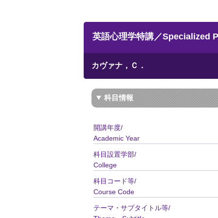
英語心理学特講／Specialized Psyc
カヴァナ，Ｃ．
科目情報
開講年度/
Academic Year
科目設置学部/
College
科目コード等/
Course Code
テーマ・サブタイトル等/