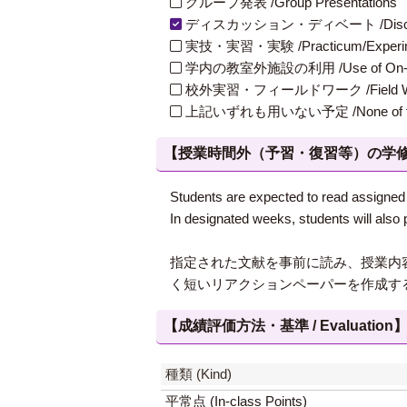
グループ発表 /Group Presentations
ディスカッション・ディベート /Discuss
実技・実習・実験 /Practicum/Experiment
学内の教室外施設の利用 /Use of On-Campus
校外実習・フィールドワーク /Field W
上記いずれも用いない予定 /None of th
【授業時間外（予習・復習等）の学修 / Study
Students are expected to read assigned 
In designated weeks, students will also
指定された文献を事前に読み、授業内
く短いリアクションペーパーを作成す
【成績評価方法・基準 / Evaluation
種類 (Kind)
平常点 (In-class Points)