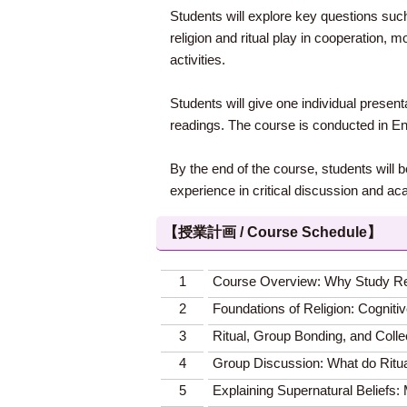
Students will explore key questions such
religion and ritual play in cooperation,
activities.
Students will give one individual presen
readings. The course is conducted in Engl
By the end of the course, students will be
experience in critical discussion and ac
【授業計画 / Course Schedule】
1
Course Overview: Why Study Reli
2
Foundations of Religion: Cogniti
3
Ritual, Group Bonding, and Colle
4
Group Discussion: What do Ritu
5
Explaining Supernatural Beliefs: