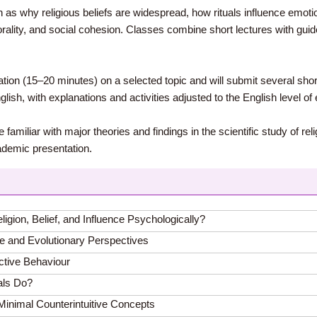
 as why religious beliefs are widespread, how rituals influence emot
 morality, and social cohesion. Classes combine short lectures with gu
tation (15–20 minutes) on a selected topic and will submit several sh
ish, with explanations and activities adjusted to the English level of 
 familiar with major theories and findings in the scientific study of rel
ademic presentation.
gion, Belief, and Influence Psychologically?
ve and Evolutionary Perspectives
ctive Behaviour
als Do?
 Minimal Counterintuitive Concepts