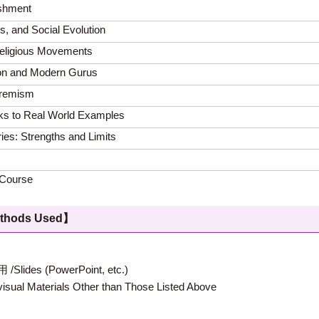
ishment
s, and Social Evolution
eligious Movements
ion and Modern Gurus
tremism
ks to Real World Examples
ies: Strengths and Limits
 Course
hods Used】
 (PowerPoint, etc.)
terials Other than Those Listed Above