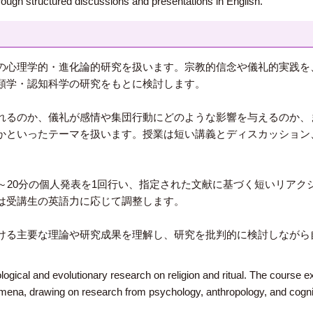
ough structured discussions and presentations in English.
の心理学的・進化論的研究を扱います。宗教的信念や儀礼的実践を
類学・認知科学の研究をもとに検討します。
れるのか、儀礼が感情や集団行動にどのような影響を与えるのか、
かといったテーマを扱います。授業は短い講義とディスカッション
～20分の個人発表を1回行い、指定された文献に基づく短いリア
は受講生の英語力に応じて調整します。
ける主要な理論や研究成果を理解し、研究を批判的に検討しながら
ical and evolutionary research on religion and ritual. The course exa
mena, drawing on research from psychology, anthropology, and cogni