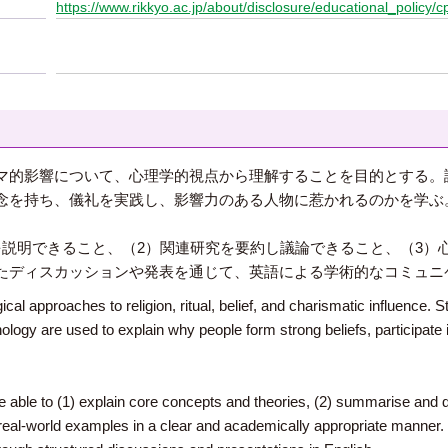
https://www.rikkyo.ac.jp/about/disclosure/educational_policy/c
マ的影響について、心理学的視点から理解することを目的とする。
念を持ち、儀礼を実践し、影響力のある人物に惹かれるのかを学ぶ
を説明できること、（2）関連研究を要約し議論できること、（3）
たディスカッションや発表を通じて、英語による学術的なコミュニ
al approaches to religion, ritual, belief, and charismatic influence. 
logy are used to explain why people form strong beliefs, participate in 
be able to (1) explain core concepts and theories, (2) summarise and 
 real-world examples in a clear and academically appropriate manner.