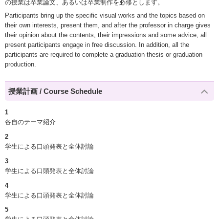
の授業は卒業論文、あるいは卒業制作を必修とします。
Participants bring up the specific visual works and the topics based on
their own interests, present them, and after the professor in charge gives
their opinion about the contents, their impressions and some advice, all
present participants engage in free discussion. In addition, all the
participants are required to complete a graduation thesis or graduation
production.
授業計画 / Course Schedule
1
各自のテーマ紹介
2
学生による口頭発表と全体討論
3
学生による口頭発表と全体討論
4
学生による口頭発表と全体討論
5