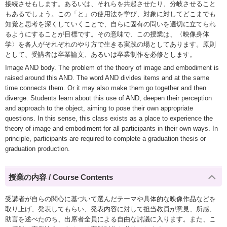
接続させもします。あるいは、それらを共起させたり、分岐させること
もあるでしょう。この「と」の使用法を学び、対象に対してどこまでも
知覚と思考を深くしていくことで、自らに固有の問いを適切に立てられ
るようにすることが目標です。その意味で、この授業は、〈映像身体
学〉を各人がそれぞれのやり方で生きる実践の場としてあります。原則
として、受講者は卒業論文、あるいは卒業制作を必修とします。
Image AND body. The problem of the theory of image and embodiment is
raised around this AND. The word AND divides items and at the same
time connects them. Or it may also make them go together and then
diverge. Students learn about this use of AND, deepen their perception
and approach to the object, aiming to pose their own appropriate
questions. In this sense, this class exists as a place to experience the
theory of image and embodiment for all participants in their own ways. In
principle, participants are required to complete a graduation thesis or
graduation production.
授業の内容 / Course Contents
受講者が自らの関心に基づいて選んだテーマや具体的な映像作品などを
取り上げ、発表してもらい、発表内容に対して担当教員が意見、所感、
助言を述べたのち、出席者全員による自由な討議に入ります。また、こ