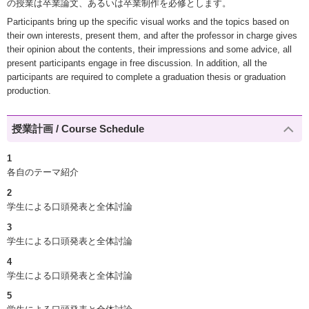
の授業は卒業論文、あるいは卒業制作を必修とします。
Participants bring up the specific visual works and the topics based on
their own interests, present them, and after the professor in charge gives
their opinion about the contents, their impressions and some advice, all
present participants engage in free discussion. In addition, all the
participants are required to complete a graduation thesis or graduation
production.
授業計画 / Course Schedule
1
各自のテーマ紹介
2
学生による口頭発表と全体討論
3
学生による口頭発表と全体討論
4
学生による口頭発表と全体討論
5