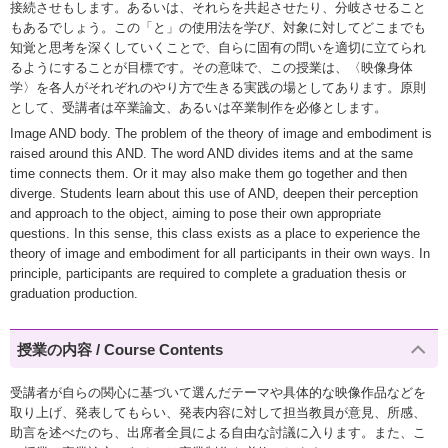
接続させもします。あるいは、それらを共起させたり、分岐させること
もあるでしょう。この「と」の使用法を学び、対象に対してどこまでも
知覚と思考を深くしていくことで、自らに固有の問いを適切に立てられ
るようにすることが目標です。その意味で、この授業は、〈映像身体
学〉を各人がそれぞれのやり方で生きる実践の場としてあります。原則
として、受講者は卒業論文、あるいは卒業制作を必修とします。
Image AND body. The problem of the theory of image and embodiment is
raised around this AND. The word AND divides items and at the same
time connects them. Or it may also make them go together and then
diverge. Students learn about this use of AND, deepen their perception
and approach to the object, aiming to pose their own appropriate
questions. In this sense, this class exists as a place to experience the
theory of image and embodiment for all participants in their own ways. In
principle, participants are required to complete a graduation thesis or
graduation production.
授業の内容 / Course Contents
受講者が自らの関心に基づいて選んだテーマや具体的な映像作品などを
取り上げ、発表してもらい、発表内容に対して担当教員が意見、所感、
助言を述べたのち、出席者全員による自由な討議に入ります。また、こ