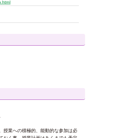
p.html
。
。授業への積極的、能動的な参加は必
ておく事。授業計画はあくまでも予定