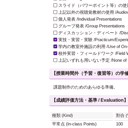
スライド（パワーポイント等）の使用 /Slides
上記以外の視聴覚教材の使用 /Audiovisual Ma
個人発表 /Individual Presentations
グループ発表 /Group Presentations
ディスカッション・ディベート /Discuss
実技・実習・実験 /Practicum/Experiment
学内の教室外施設の利用 /Use of On-Campus
校外実習・フィールドワーク /Field W
上記いずれも用いない予定 /None of th
【授業時間外（予習・復習等）の学修 / Study
課題制作のためのあらゆる準備。
【成績評価方法・基準 / Evaluation
種類 (Kind)
割合 (
平常点 (In-class Points)
100