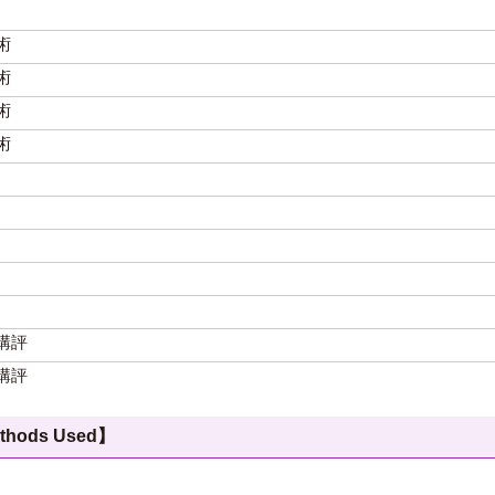
術
術
術
術
講評
講評
hods Used】