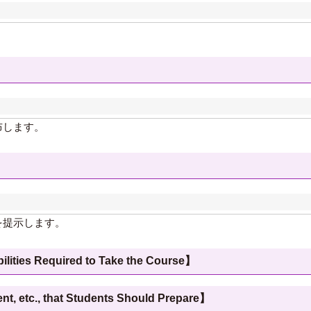
布します。
を提示します。
 Required to Take the Course】
c., that Students Should Prepare】