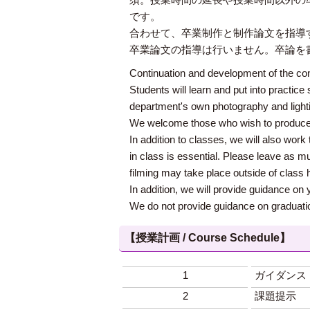
です。
合わせて、卒業制作と制作論文を指導
卒業論文の指導は行いません。卒論を
Continuation and development of the con
Students will learn and put into practice
department's own photography and light
We welcome those who wish to produce a
In addition to classes, we will also work 
in class is essential. Please leave as 
filming may take place outside of class h
In addition, we will provide guidance on 
We do not provide guidance on graduation 
【授業計画 / Course Schedule】
1
ガイダンス
2
課題提示