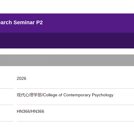
ch Seminar P2
2026
現代心理学部/College of Contemporary Psychology
HN366/HN366