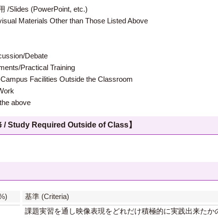
 (PowerPoint, etc.)
terials Other than Those Listed Above
ion/Debate
s/Practical Training
 Facilities Outside the Classroom
ork
e above
 Required Outside of Class】
】
%)
基準 (Criteria)
課題実習を通し映像表現をどれだけ積極的に実践出来たかの度