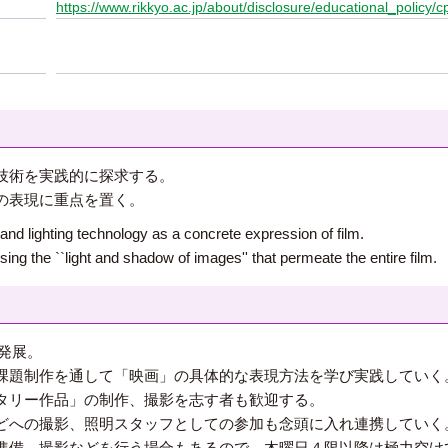
https://www.rikkyo.ac.jp/about/disclosure/educational_policy/c
技術を実践的に探求する。
の表現に重点を置く。
and lighting technology as a concrete expression of film.
ing the ``light and shadow of images'' that permeate the entire film.
発展。
課題制作を通して「映画」の具体的な表現方法を学び実践していく
タリー作品」の制作、撮影を志す者も歓迎する。
どへの撮影、照明スタッフとしての参加も念頭に入れ連携していく
準備、撮影などを行う場合もあるので、木曜日４限以降は極力空け