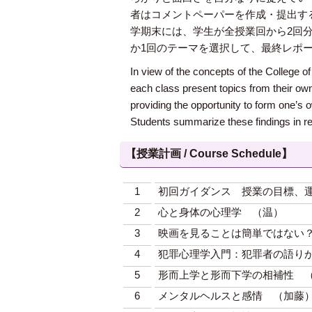
者はコメントペーパーを作成・提出す
学期末には、学生が全授業回から2回
か1回のテーマを選択して、最終レポ
In view of the concepts of the College 
each class present topics from their own
providing the opportunity to form one’s
Students summarize these findings in re
【授業計画 / Course Schedule】
1
初回ガイダンス 授業の目標、
2
心と身体の心理学 （温）
3
映画を見ることは簡単ではない
4
犯罪心理学入門：犯罪者の語り
5
形而上学と形而下学の相補性 
6
メンタルヘルスと感情 （加藤