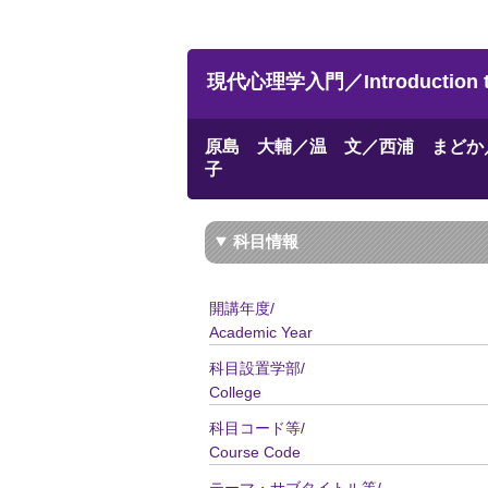
現代心理学入門／Introduction to 
原島 大輔／温 文／西浦 まどか
子
科目情報
開講年度/
Academic Year
科目設置学部/
College
科目コード等/
Course Code