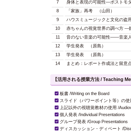
7
身体と表現の可能性―ポストモ
8
「家族」再考 （山田）
9
ハウスミュージックと文化の盗
10
赤ちゃんの視覚世界の調べ方 —
11
音のない音楽の可能性——音楽
12
学生発表 （原島）
13
学生発表 （原島）
14
まとめ：レポート作成法と留意
【活用される授業方法 / Teaching Met
板書 /Writing on the Board
スライド（パワーポイント等）の使用 /Slides
上記以外の視聴覚教材の使用 /Audiovisual Ma
個人発表 /Individual Presentations
グループ発表 /Group Presentations
ディスカッション・ディベート /Discuss