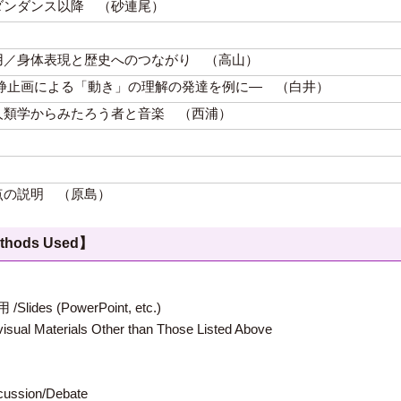
ダンダンス以降 （砂連尾）
用／身体表現と歴史へのつながり （高山）
静止画による「動き」の理解の発達を例に— （白井）
人類学からみたろう者と音楽 （西浦）
点の説明 （原島）
hods Used】
 (PowerPoint, etc.)
terials Other than Those Listed Above
ion/Debate